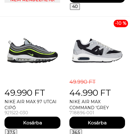
40
-10 %
49.990 FT
49.990 FT
44.990 FT
NIKE AIR MAX 97 UTCAI
NIKE AIR MAX
CIPŐ
COMMAND 'GREY
921522-030
718896-001
BLACK' UTCAI CIPŐ
37.5
36.5