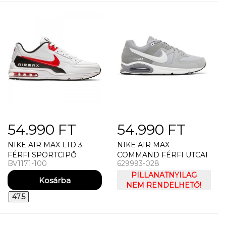
54.990 FT
54.990 FT
NIKE AIR MAX LTD 3
NIKE AIR MAX
FÉRFI SPORTCIPŐ
COMMAND FÉRFI UTCAI
BV1171-100
629993-028
CIPŐ SZÜRKE
PILLANATNYILAG
NEM RENDELHETŐ!
47.5