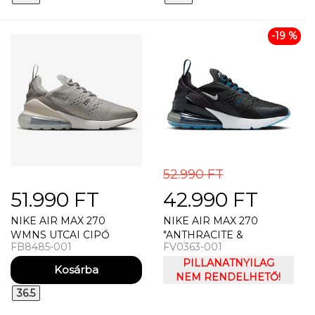
-19 %
52.990 FT
51.990 FT
42.990 FT
NIKE AIR MAX 270
NIKE AIR MAX 270
WMNS UTCAI CIPŐ
"ANTHRACITE &
FB8485-001
FV0363-001
INDUSTRIAL BLUE"
UTCAI CIPŐ
PILLANATNYILAG
NEM RENDELHETŐ!
36.5