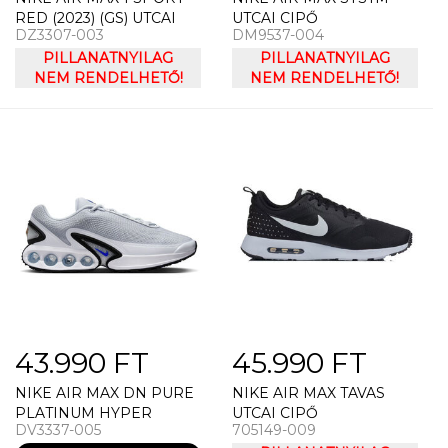
RED (2023) (GS) UTCAI
UTCAI CIPŐ
DZ3307-003
DM9537-004
CIPŐ
PILLANATNYILAG
PILLANATNYILAG
NEM RENDELHETŐ!
NEM RENDELHETŐ!
43.990 FT
45.990 FT
NIKE AIR MAX DN PURE
NIKE AIR MAX TAVAS
PLATINUM HYPER
UTCAI CIPŐ
DV3337-005
705149-009
ROYAL UTCAI CIPŐ