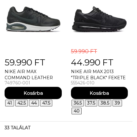
59.990 FT
59.990 FT
44.990 FT
NIKE AIR MAX
NIKE AIR MAX 2013
COMMAND LEATHER
"TRIPLE BLACK" FEKETE
749760-001
555426-010
UTCAI CIPŐ
41
42.5
44
47.5
36.5
37.5
38.5
39
40
33 TALÁLAT