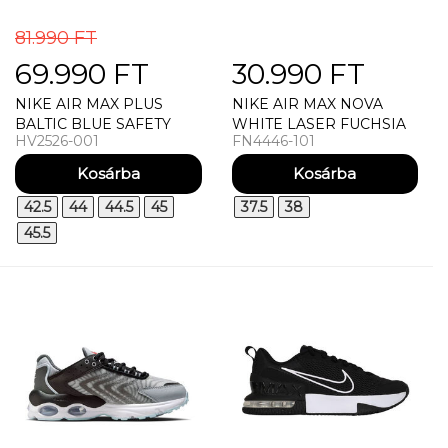
81.990 FT
69.990 FT
30.990 FT
NIKE AIR MAX PLUS
NIKE AIR MAX NOVA
BALTIC BLUE SAFETY
WHITE LASER FUCHSIA
HV2526-001
FN4446-101
ORANGE FÉRFI UTCAI
BLACK (GS) UTCAI CIPŐ
CIPŐ
42.5
44
44.5
45
37.5
38
45.5