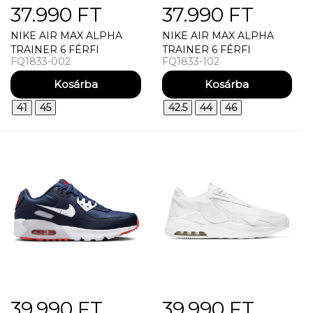
37.990 FT
37.990 FT
NIKE AIR MAX ALPHA
NIKE AIR MAX ALPHA
TRAINER 6 FÉRFI
TRAINER 6 FÉRFI
FQ1833-002
FQ1833-102
SPORTCIPŐ
SPORTCIPŐ
41
45
42.5
44
46
39.990 FT
39.990 FT