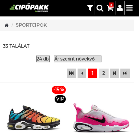
0
SPORTCIPŐK
33 TALÁLAT
1
2
-15 %
VIP