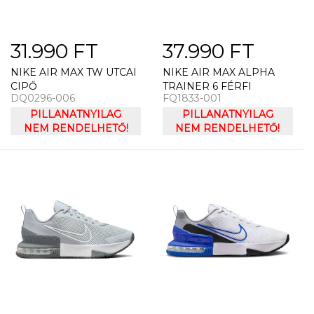
31.990 FT
37.990 FT
NIKE AIR MAX TW UTCAI
NIKE AIR MAX ALPHA
CIPŐ
TRAINER 6 FÉRFI
DQ0296-006
FQ1833-001
SPORTCIPŐ
PILLANATNYILAG
PILLANATNYILAG
NEM RENDELHETŐ!
NEM RENDELHETŐ!