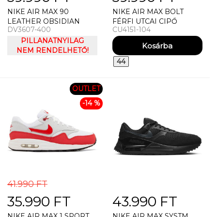
NIKE AIR MAX 90
NIKE AIR MAX BOLT
LEATHER OBSIDIAN
FÉRFI UTCAI CIPŐ
DV3607-400
CU4151-104
TRACK RED (GS) UTCAI
CIPŐ
PILLANATNYILAG
NEM RENDELHETŐ!
44
OUTLET
-14 %
41.990 FT
35.990 FT
43.990 FT
NIKE AIR MAX 1 SPORT
NIKE AIR MAX SYSTM