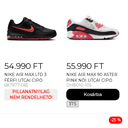
54.990 FT
55.990 FT
NIKE AIR MAX LTD 3
NIKE AIR MAX 90 ASTER
FÉRFI UTCAI CIPŐ
PINK NŐI UTCAI CIPŐ
687977-065
DH8010-105
FEKETE PIROS
PILLANATNYILAG
NEM RENDELHETŐ!
37.5
-25 %