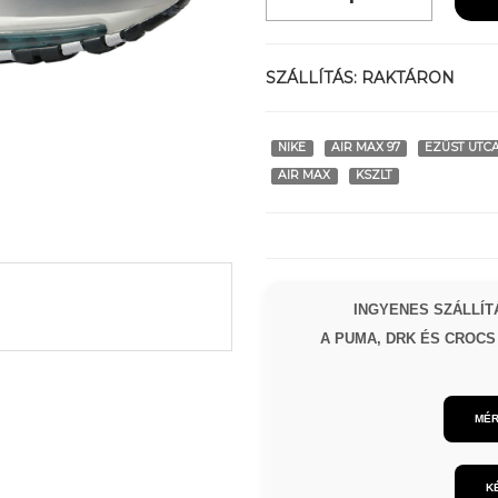
SZÁLLÍTÁS:
RAKTÁRON
NIKE
AIR MAX 97
EZÜST UTCA
AIR MAX
KSZLT
INGYENES SZÁLLÍTÁ
A PUMA, DRK ÉS CROCS 
MÉR
K