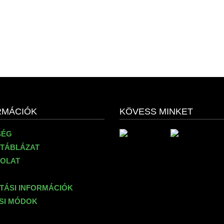
RMÁCIÓK
KÖVESS MINKET
SÉG
TÁBLÁZAT
OLAT
ÍTÁSI INFORMÁCIÓK
ÉSI MÓDOK