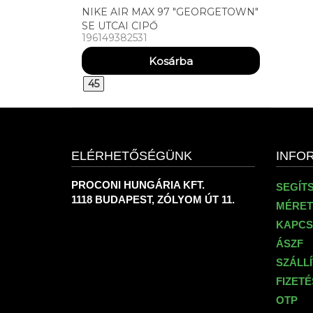
NIKE AIR MAX 97 "GEORGETOWN"
SE UTCAI CIPŐ
196149382531
45
ELÉRHETŐSÉGÜNK
INFO
PROCONI HUNGÁRIA KFT.
SEGÍT
1118 BUDAPEST, ZÓLYOM ÚT 11.
MÉRET
KAPCS
ÁSZF
SZÁLL
FIZET
OTP