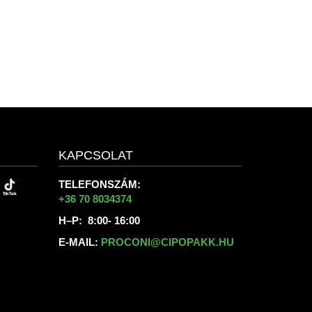
KAPCSOLAT
TELEFONSZÁM:
+36 70 8034374
H–P: 8:00- 16:00
E-MAIL:
PROCONI@CIPOPAKK.HU