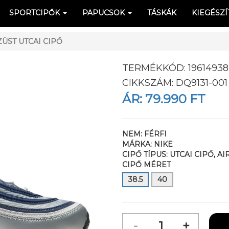
SPORTCIPŐK
PAPUCSOK
TÁSKÁK
KIEGÉSZÍ
ZÜST UTCAI CIPŐ
TERMÉKKÓD:
19614938
CIKKSZÁM:
DQ9131-001
ÁR:
79.990 FT
NEM:
FÉRFI
MÁRKA:
NIKE
CIPŐ TÍPUS:
UTCAI CIPŐ, AI
CIPŐ MÉRET
38.5
40