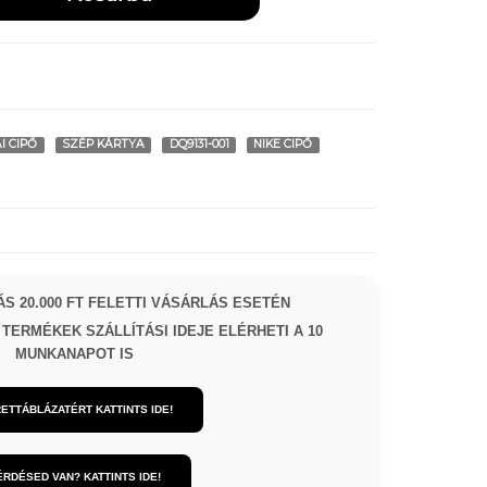
I CIPŐ
SZÉP KÁRTYA
DQ9131-001
NIKE CIPŐ
S 20.000 FT FELETTI VÁSÁRLÁS ESETÉN
TERMÉKEK SZÁLLÍTÁSI IDEJE ELÉRHETI A 10
MUNKANAPOT IS
ETTÁBLÁZATÉRT KATTINTS IDE!
ÉRDÉSED VAN? KATTINTS IDE!