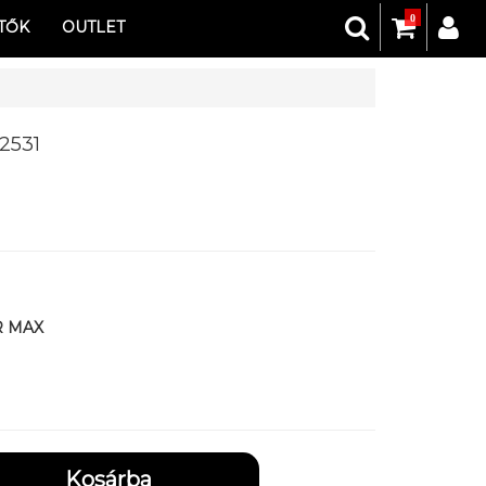
0
TŐK
OUTLET
2531
R MAX