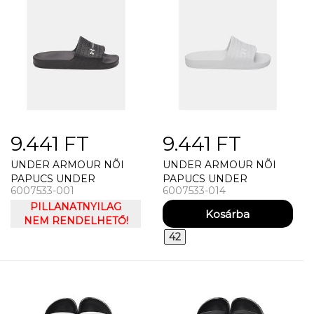
9.441 FT
9.441 FT
UNDER ARMOUR NÕI
UNDER ARMOUR NÕI
PAPUCS UNDER
PAPUCS UNDER
6007533-001
6007533-014
ARMOUR UA W ARMR
ARMOUR UA W ARMR
SLIDE LITE
PILLANATNYILAG
SLIDE LITE
NEM RENDELHETŐ!
42