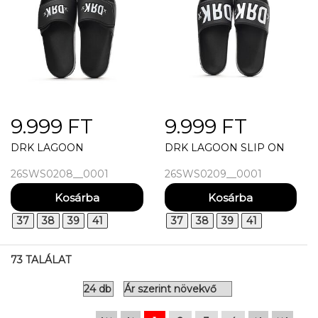
9.999 FT
9.999 FT
DRK LAGOON
DRK LAGOON SLIP ON
26SWS0208__0001
26SWS0209__0001
37
38
39
41
37
38
39
41
73 TALÁLAT