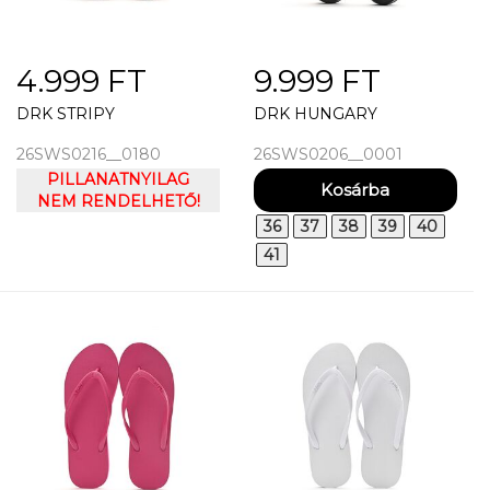
4.999 FT
9.999 FT
DRK STRIPY
DRK HUNGARY
26SWS0216__0180
26SWS0206__0001
PILLANATNYILAG
NEM RENDELHETŐ!
36
37
38
39
40
41