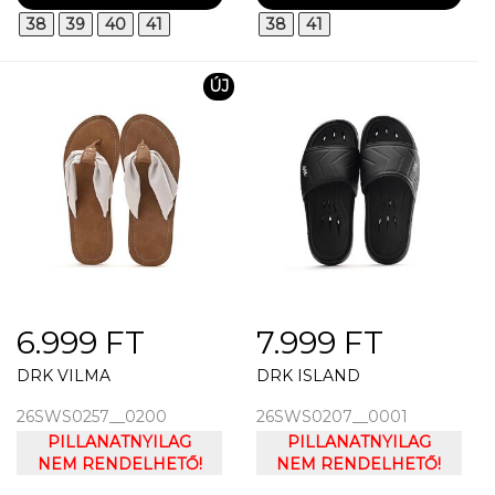
38
39
40
41
38
41
ÚJ
6.999 FT
7.999 FT
DRK VILMA
DRK ISLAND
26SWS0257__0200
26SWS0207__0001
PILLANATNYILAG
PILLANATNYILAG
NEM RENDELHETŐ!
NEM RENDELHETŐ!