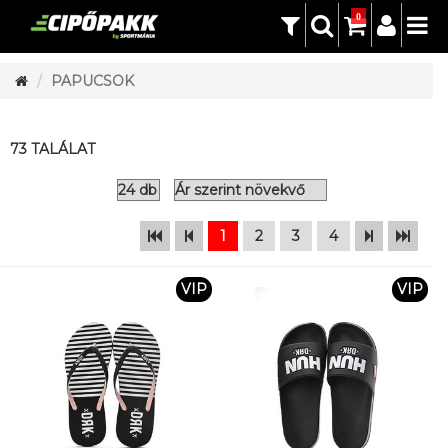
0
PAPUCSOK
73 TALÁLAT
1
2
3
4
VIP
VIP