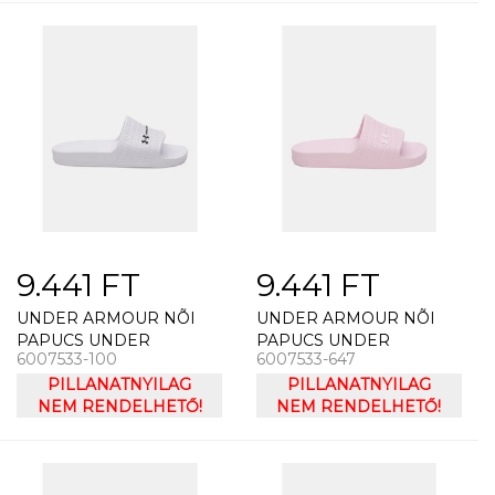
9.441 FT
9.441 FT
UNDER ARMOUR NÕI
UNDER ARMOUR NÕI
PAPUCS UNDER
PAPUCS UNDER
6007533-100
6007533-647
ARMOUR UA W ARMR
ARMOUR UA W ARMR
SLIDE LITE
PILLANATNYILAG
SLIDE LITE
PILLANATNYILAG
NEM RENDELHETŐ!
NEM RENDELHETŐ!