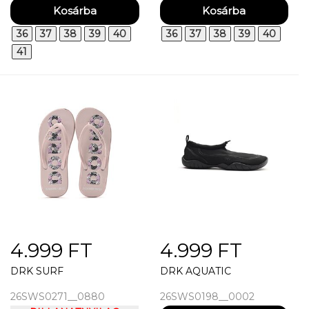
36
37
38
39
40
36
37
38
39
40
41
4.999 FT
4.999 FT
DRK SURF
DRK AQUATIC
26SWS0271__0880
26SWS0198__0002