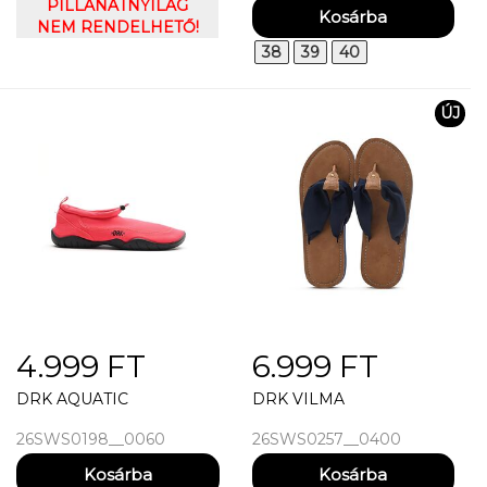
PILLANATNYILAG
NEM RENDELHETŐ!
38
39
40
ÚJ
4.999 FT
6.999 FT
DRK AQUATIC
DRK VILMA
26SWS0198__0060
26SWS0257__0400