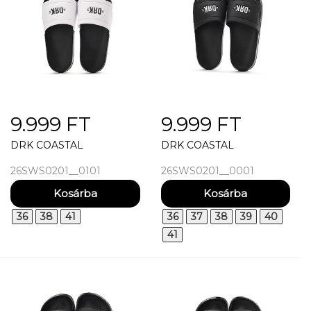
9.999 FT
9.999 FT
DRK COASTAL
DRK COASTAL
26SWS0201__0101
26SWS0201__0001
36
38
41
36
37
38
39
40
41