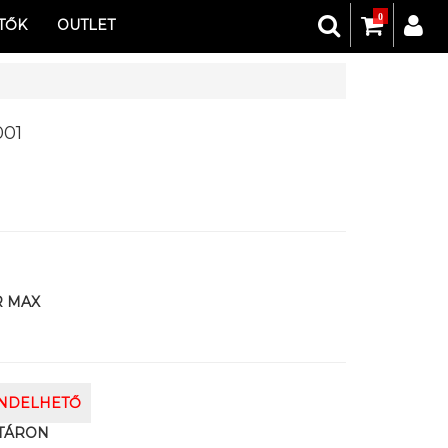
0
TŐK
OUTLET
001
R MAX
ENDELHETŐ
TÁRON