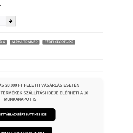
A
R 6
ALPHA TRAINER
FÉRFI SPORTCIPŐ
S 20.000 FT FELETTI VÁSÁRLÁS ESETÉN
TERMÉKEK SZÁLLÍTÁSI IDEJE ELÉRHETI A 10
MUNKANAPOT IS
ETTÁBLÁZATÉRT KATTINTS IDE!
ÉRDÉSED VAN? KATTINTS IDE!