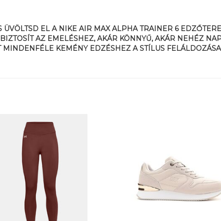
S ÜVÖLTSD EL A NIKE AIR MAX ALPHA TRAINER 6 EDZŐTE
BIZTOSÍT AZ EMELÉSHEZ, AKÁR KÖNNYŰ, AKÁR NEHÉZ NAPR
SÍT MINDENFÉLE KEMÉNY EDZÉSHEZ A STÍLUS FELÁLDOZÁS