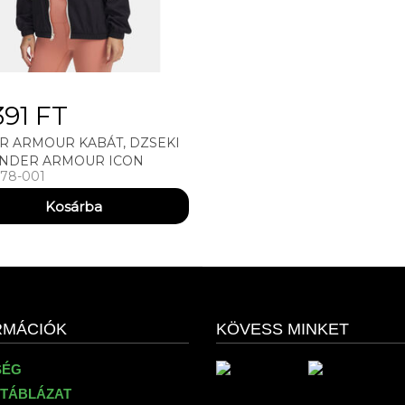
391 FT
R ARMOUR KABÁT, DZSEKI
UNDER ARMOUR ICON
78-001
LE TRACK JACKET DZSEKI
RMÁCIÓK
KÖVESS MINKET
SÉG
TÁBLÁZAT