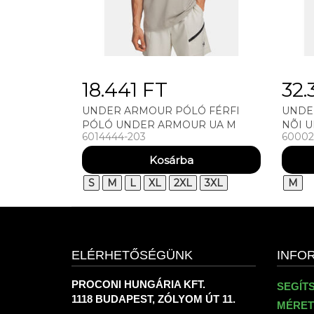
18.441 FT
32.
UNDER ARMOUR PÓLÓ FÉRFI
UNDE
PÓLÓ UNDER ARMOUR UA M
NÕI 
6014444-203
60002
HWT OS WASH SS
CRINK
S
M
L
XL
2XL
3XL
M
ELÉRHETŐSÉGÜNK
INFO
PROCONI HUNGÁRIA KFT.
SEGÍT
1118 BUDAPEST, ZÓLYOM ÚT 11.
MÉRET