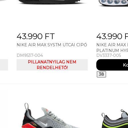
43.990 FT
43.990 
NIKE AIR MAX SYSTM UTCAI CIPŐ
NIKE AIR MAX
PLATINUM HYP
DM9537-004
DV3337-005
CIPŐ
PILLANATNYILAG NEM
RENDELHETŐ!
38