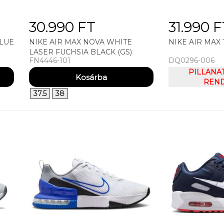
30.990 FT
31.990 
BLUE
NIKE AIR MAX NOVA WHITE
NIKE AIR MAX
LASER FUCHSIA BLACK (GS)
FN4446-101
DQ0296-006
UTCAI CIPŐ
PILLANA
REND
37.5
38