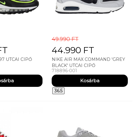
49.990 FT
FT
44.990 FT
97 UTCAI CIPŐ
NIKE AIR MAX COMMAND 'GREY
BLACK' UTCAI CIPŐ
718896-001
36.5