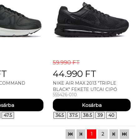
59.990 FT
FT
44.990 FT
X COMMAND
NIKE AIR MAX 2013 "TRIPLE
BLACK" FEKETE UTCAI CIPŐ
555426-010
47.5
36.5
37.5
38.5
39
40
1
2