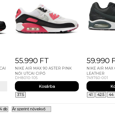
55.990 FT
59.990 
CAI
NIKE AIR MAX 90 ASTER PINK
NIKE AIR MA
NŐI UTCAI CIPŐ
LEATHER
DH8010-105
749760-001
37.5
41
42.5
44