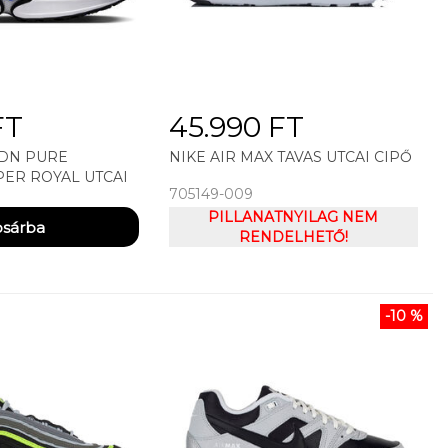
FT
45.990 FT
 DN PURE
NIKE AIR MAX TAVAS UTCAI CIPŐ
ER ROYAL UTCAI
705149-009
PILLANATNYILAG NEM
RENDELHETŐ!
-10 %