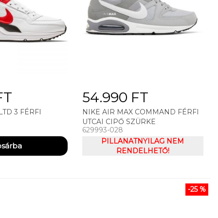
FT
54.990 FT
LTD 3 FÉRFI
NIKE AIR MAX COMMAND FÉRFI
UTCAI CIPŐ SZÜRKE
629993-028
PILLANATNYILAG NEM
RENDELHETŐ!
-25 %