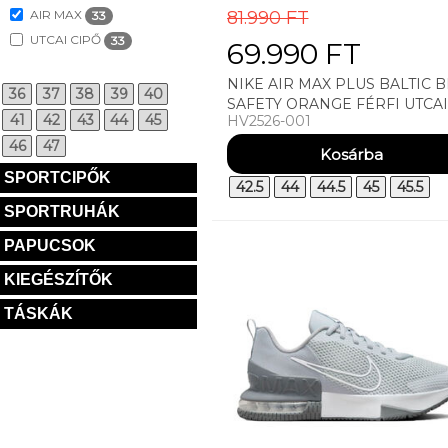
AIR MAX
81.990 FT
33
UTCAI CIPŐ
33
69.990 FT
NIKE AIR MAX PLUS BALTIC 
36
37
38
39
40
SAFETY ORANGE FÉRFI UTCAI
41
42
43
44
45
HV2526-001
CIPŐ
46
47
SPORTCIPŐK
42.5
44
44.5
45
45.5
SPORTRUHÁK
PAPUCSOK
KIEGÉSZÍTŐK
TÁSKÁK