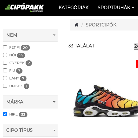
KATEGÓRIÁK
SPORTRUHÁK
SPORTCIPŐK
NEM
33 TALÁLAT
FÉRFI
20
NŐI
14
GYEREK
2
FIÚ
7
LÁNY
7
UNISEX
1
MÁRKA
NIKE
33
CIPŐ TÍPUS