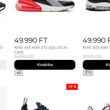
49.990 FT
49.990 
ŐI
NIKE AIR MAX 270 (GS) UTCAI
NIKE AIR MAX 
CIPŐ
943345-022
921522-030
40
37.5
-19 %