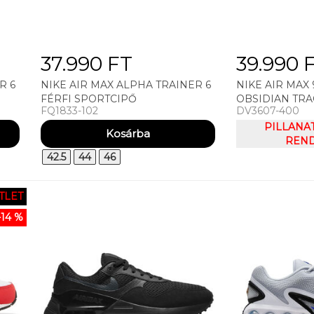
37.990 FT
39.990 
R 6
NIKE AIR MAX ALPHA TRAINER 6
NIKE AIR MAX
FÉRFI SPORTCIPŐ
OBSIDIAN TRAC
FQ1833-102
DV3607-400
CIPŐ
PILLANA
REND
42.5
44
46
TLET
-14 %