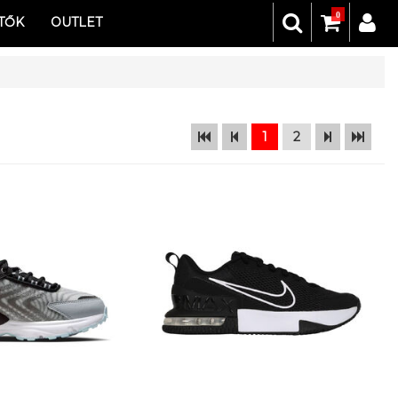
0
TŐK
OUTLET
1
2