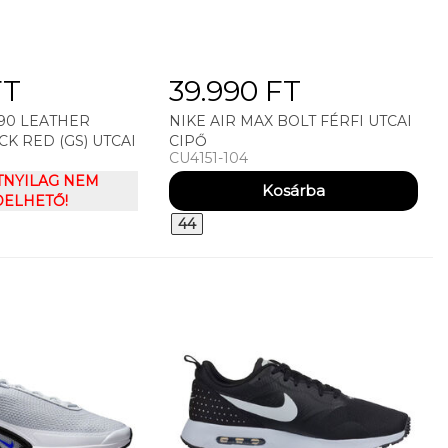
FT
39.990 FT
 90 LEATHER
NIKE AIR MAX BOLT FÉRFI UTCAI
K RED (GS) UTCAI
CIPŐ
CU4151-104
TNYILAG NEM
ELHETŐ!
44