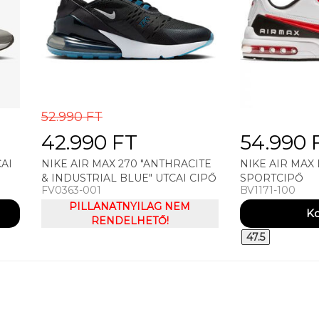
52.990 FT
42.990 FT
54.990 
AI
NIKE AIR MAX 270 "ANTHRACITE
NIKE AIR MAX 
& INDUSTRIAL BLUE" UTCAI CIPŐ
SPORTCIPŐ
FV0363-001
BV1171-100
PILLANATNYILAG NEM
RENDELHETŐ!
47.5