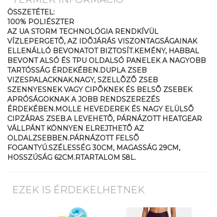
ÖSSZETÉTEL:
100% POLIÉSZTER
AZ UA STORM TECHNOLÓGIA RENDKÍVÜL
VÍZLEPERGETÕ, AZ IDÕJÁRÁS VISZONTAGSÁGAINAK
ELLENÁLLÓ BEVONATOT BIZTOSÍT.KEMÉNY, HABBAL
BEVONT ALSÓ ÉS TPU OLDALSÓ PANELEK A NAGYOBB
TARTÓSSÁG ÉRDEKÉBEN.DUPLA ZSEB
VIZESPALACKNAK.NAGY, SZELLÕZÕ ZSEB
SZENNYESNEK VAGY CIPÕKNEK ÉS BELSÕ ZSEBEK
APRÓSÁGOKNAK A JOBB RENDSZEREZÉS
ÉRDEKÉBEN.MOLLE HEVEDEREK ÉS NAGY ELÜLSÕ
CIPZÁRAS ZSEB.A LEVEHETÕ, PÁRNÁZOTT HEATGEAR
VÁLLPÁNT KÖNNYEN ELREJTHETÕ AZ
OLDALZSEBBEN.PÁRNÁZOTT FELSÕ
FOGANTYÚ.SZÉLESSÉG 30CM, MAGASSÁG 29CM,
HOSSZÚSÁG 62CM.RTARTALOM 58L.
EZEK IS ÉRDEKELHETNEK