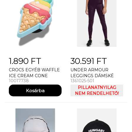
1.890 FT
30.591 FT
CROCS EGYÉB WAFFLE
UNDER ARMOUR
ICE CREAM CONE
LEGGINGS DÁMSKÉ
10017738
1361025-501
KOMPRESNÍ LEGÍNY
UNDER ARMOUR RUSH
PILLANATNYILAG
TONAL LEG NS
NEM RENDELHETŐ!