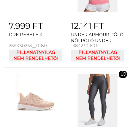
7.999 FT
12.141 FT
DRK PEBBLE K
UNDER ARMOUR PÓLÓ
NÕI PÓLÓ UNDER
26SKS0263__0180
1384230-601
ARMOUR TECH SSC-
PILLANATNYILAG
TWIST
PILLANATNYILAG
NEM RENDELHETŐ!
NEM RENDELHETŐ!
ÚJ