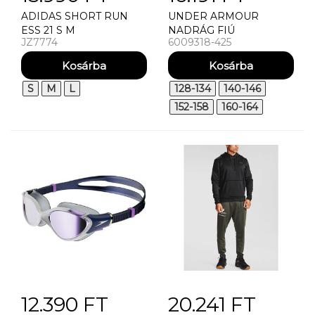
ADIDAS SHORT RUN
UNDER ARMOUR
ESS 21 S M
NADRÁG FIÚ
JZ7774
6009318-425
SPORTNADRÁG UNDER
ARMOUR UA RIVAL LW
PANT
S
M
L
128-134
140-146
152-158
160-164
12.390 FT
20.241 FT