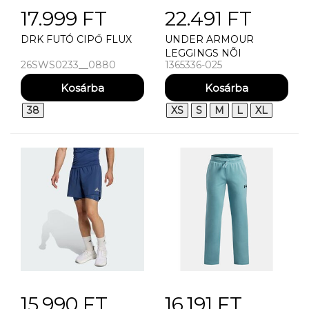
17.999 FT
22.491 FT
DRK FUTÓ CIPŐ FLUX
UNDER ARMOUR
LEGGINGS NÕI
26SWS0233__0880
1365336-025
LEGGINGS UNDER
ARMOUR TECH HIRISE
LEGGING
38
XS
S
M
L
XL
15.990 FT
16.191 FT