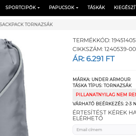
SPORTCIPŐK
PAPUCSOK
TÁSKÁK
KIEGÉSZÍ
SACKPACK TORNAZSÁK
TERMÉKKÓD:
1945140
CIKKSZÁM:
1240539-00
ÁR:
6.291 FT
MÁRKA:
UNDER ARMOUR
TÁSKA TÍPUS:
TORNAZSÁK
PILLANATNYILAG NEM R
VÁRHATÓ BEÉRKEZÉS:
2-3 
ÉRTESÍTÉST KÉREK H
ELÉRHETŐ