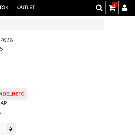
0
TŐK
OUTLET
57626
5
ENDELHETŐ
NAP
A