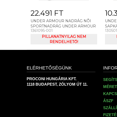
22.491 FT
10.
UNDER ARMOUR NADRÁG NÕI
UNDE
SPORTNADRÁG UNDER ARMOUR
SAPK
1361095-001
13050
RIVAL TERRY TAPED PANT
ARMOU
PILLANATNYILAG NEM
MESH
RENDELHETŐ!
ELÉRHETŐSÉGÜNK
INFO
PROCONI HUNGÁRIA KFT.
SEGÍT
1118 BUDAPEST, ZÓLYOM ÚT 11.
MÉRET
KAPCS
ÁSZF
SZÁLL
FIZET