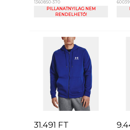
1360850-370
60039
SEAMLESS SS
WM T
PILLANATNYILAG NEM
RENDELHETŐ!
31.491 FT
9.4