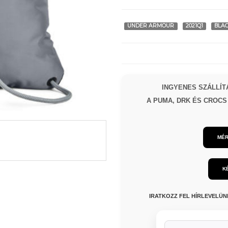
UNDER ARMOUR
2021Q1
BLA
INGYENES SZÁLLÍTÁ
A PUMA, DRK ÉS CROCS 
MÉR
K
IRATKOZZ FEL HÍRLEVELÜ