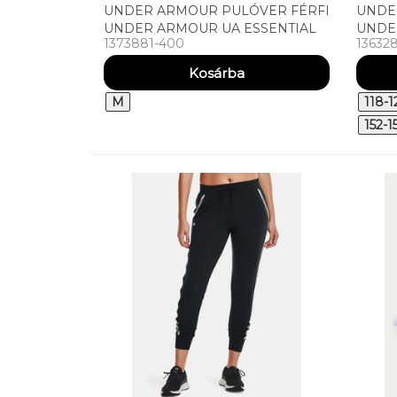
UNDER ARMOUR PULÓVER FÉRFI
UNDE
UNDER ARMOUR UA ESSENTIAL
UNDE
1373881-400
13632
FLEECE FZ HOOD PULÓVER
LOGO
M
118-1
152-1