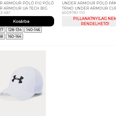
R ARMOUR PÓLÓ FIÚ PÓLÓ
UNDER ARMOUR PÓLÓ PÁ
R ARMOUR UA TECH BIG
TRIKO UNDER ARMOUR CU
83-481
6009781-110
 SS
GREATEST SHOOTER TEE
PILLANATNYILAG NE
RENDELHETŐ!
27
128-134
140-146
58
160-164