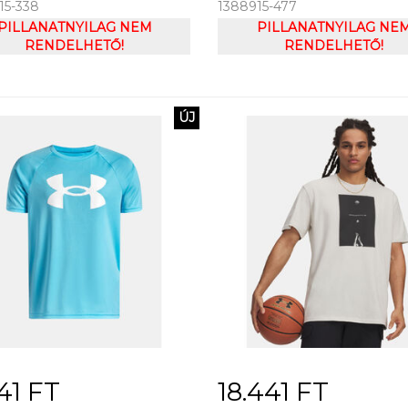
15-338
1388915-477
APE SS
ARMOUR UA STUDIO LITE 
PILLANATNYILAG NEM
PILLANATNYILAG NE
RENDELHETŐ!
RENDELHETŐ!
ÚJ
41 FT
18.441 FT