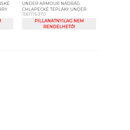
NSKÉ
UNDER ARMOUR NADRÁG
RRY
CHLAPECKÉ TEPLÁKY UNDER
1361715-370
ARMOUR RIVAL TERRY PANTS
M
PILLANATNYILAG NEM
RENDELHETŐ!