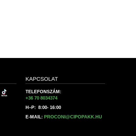
KAPCSOLAT
TELEFONSZÁM:
+36 70 8034374
H–P: 8:00- 16:00
E-MAIL:
PROCONI@CIPOPAKK.HU