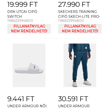
19.999 FT
27.990 FT
DRK UTCAI CIPŐ
SKECHERS TRAINING
SWITCH
CIPŐ SKECH-LITE PRO-
198633994800
198633994800
CLE
PILLANATNYILAG
PILLANATNYILAG
NEM RENDELHETŐ!
NEM RENDELHETŐ!
9.441 FT
30.591 FT
UNDER ARMOUR NÕI
UNDER ARMOUR