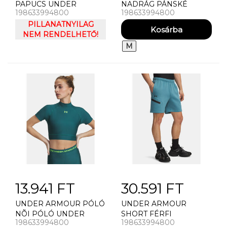
PAPUCS UNDER
NADRÁG PÁNSKÉ
198633994800
198633994800
ARMOUR UA W ARMR
TEPLÁKY UNDER
SLIDE LITE
PILLANATNYILAG
ARMOUR UA
NEM RENDELHETŐ!
ESSENTIAL HERITGE
FLC JGR
M
13.941 FT
30.591 FT
UNDER ARMOUR PÓLÓ
UNDER ARMOUR
NÕI PÓLÓ UNDER
SHORT FÉRFI
198633994800
198633994800
ARMOUR HEATGEAR
RÖVIDNADRÁG UNDER