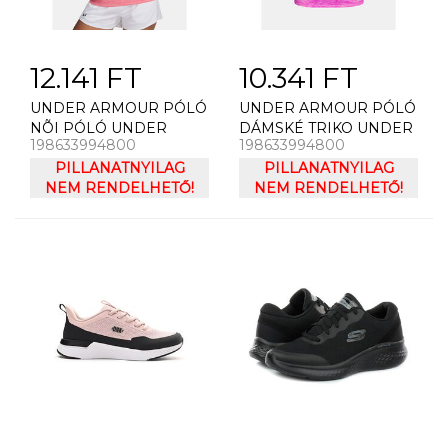
12.141 FT
10.341 FT
UNDER ARMOUR PÓLÓ
UNDER ARMOUR PÓLÓ
NÕI PÓLÓ UNDER
DÁMSKÉ TRIKO UNDER
198633994800
198633994800
ARMOUR TECH SSC-
ARMOUR TECH TWIST
TWIST
PILLANATNYILAG
BL SSC
PILLANATNYILAG
NEM RENDELHETŐ!
NEM RENDELHETŐ!