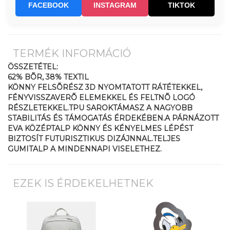
FACEBOOK
INSTAGRAM
TIKTOK
TERMÉK INFORMÁCIÓ
ÖSSZETÉTEL:
62% BÕR, 38% TEXTIL
KÖNNY FELSÕRÉSZ 3D NYOMTATOTT RÁTÉTEKKEL,
FÉNYVISSZAVERÕ ELEMEKKEL ÉS FELTNÕ LOGÓ
RÉSZLETEKKEL.TPU SAROKTÁMASZ A NAGYOBB
STABILITÁS ÉS TÁMOGATÁS ÉRDEKÉBEN.A PÁRNÁZOTT
EVA KÖZÉPTALP KÖNNY ÉS KÉNYELMES LÉPÉST
BIZTOSÍT FUTURISZTIKUS DIZÁJNNAL.TELJES
GUMITALP A MINDENNAPI VISELETHEZ.
EZEK IS ÉRDEKELHETNEK