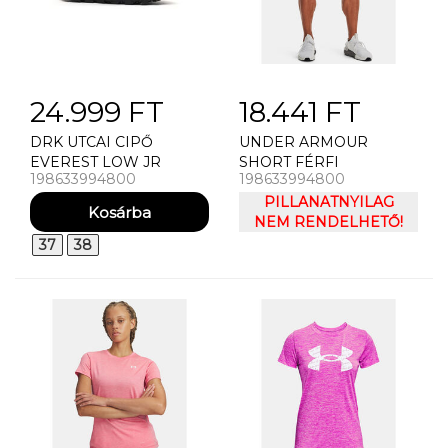
24.999 FT
18.441 FT
DRK UTCAI CIPŐ
UNDER ARMOUR
EVEREST LOW JR
SHORT FÉRFI
198633994800
198633994800
RÖVIDNADRÁG UNDER
ARMOUR UA VANISH
PILLANATNYILAG
WOVEN 8IN SHORTS
NEM RENDELHETŐ!
37
38