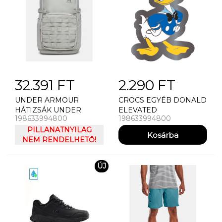
32.391 FT
2.290 FT
UNDER ARMOUR
CROCS EGYÉB DONALD
HÁTIZSÁK UNDER
ELEVATED
198633994800
198633994800
ARMOUR UA TRIUMPH
SPORT BACKPACK
PILLANATNYILAG
UNISZEX HÁTIZSÁK
NEM RENDELHETŐ!
ÚJ