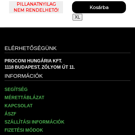
CROP MOCK SS
PILLANATNYILAG
ARMOUR UA
NEM RENDELHETŐ!
UNSTOPPABLE FLC
SHORTS
XL
ELÉRHETŐSÉGÜNK
PROCONI HUNGÁRIA KFT.
1118 BUDAPEST, ZÓLYOM ÚT 11.
INFORMÁCIÓK
SEGÍTSÉG
MÉRETTÁBLÁZAT
KAPCSOLAT
ÁSZF
SZÁLLÍTÁSI INFORMÁCIÓK
FIZETÉSI MÓDOK