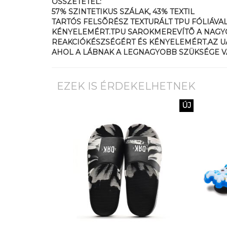
ÖSSZETÉTEL:
57% SZINTETIKUS SZÁLAK, 43% TEXTIL
TARTÓS FELSÕRÉSZ TEXTURÁLT TPU FÓLIÁVA
KÉNYELEMÉRT.TPU SAROKMEREVÍTÕ A NAGYO
REAKCIÓKÉSZSÉGÉRT ÉS KÉNYELEMÉRT.AZ UA
AHOL A LÁBNAK A LEGNAGYOBB SZÜKSÉGE V
EZEK IS ÉRDEKELHETNEK
ÚJ