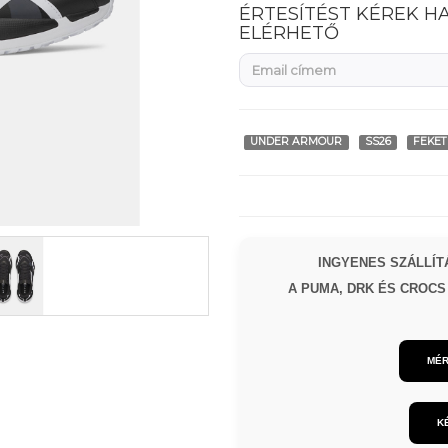
ÉRTESÍTÉST KÉREK H
ELÉRHETŐ
UNDER ARMOUR
SS26
FEKET
INGYENES SZÁLLÍTÁ
A PUMA, DRK ÉS CROCS 
MÉR
K