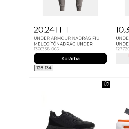
20.241 FT
10.
UNDER ARMOUR NADRÁG FIÚ
UNDE
MELEGÍTÕNADRÁG UNDER
UNDE
1366338-066
12772
ARMOUR SUMMIT KNIT PANTS
- EGY
128-134
ÚJ