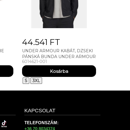
44.541 FT
BE
UNDER ARMOUR KABÁT, DZSEKI
PÁNSKÁ BUNDA UNDER ARMOUR
6014621-001
UA UNSTOPPABLE WOVEN
JACKET
S
3XL
KAPCSOLAT
TELEFONSZÁM:
+36 70 8034374