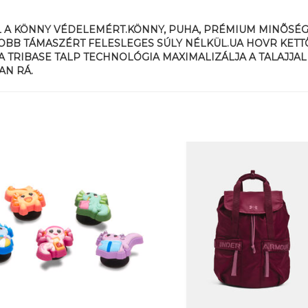
L A KÖNNY VÉDELEMÉRT.KÖNNY, PUHA, PRÉMIUM MINÕSÉG 
BB TÁMASZÉRT FELESLEGES SÚLY NÉLKÜL.UA HOVR KETT
 TRIBASE TALP TECHNOLÓGIA MAXIMALIZÁLJA A TALAJJAL
AN RÁ.