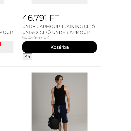
46.791 FT
UNDER ARMOUR TRAINING CIPŐ
RMOUR
UNISEX CIPÕ UNDER ARMOUR
6005284-102
UA SOLA-WHT
M
44