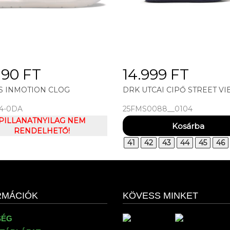
190 FT
14.999 FT
S INMOTION CLOG
DRK UTCAI CIPŐ STREET VI
4-0DA
25FMS0088__0104
PILLANATNYILAG NEM
RENDELHETŐ!
41
42
43
44
45
46
RMÁCIÓK
KÖVESS MINKET
SÉG