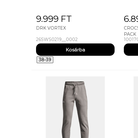
9.999 FT
6.8
DRK VORTEX
CROCS
PACK
26SWS0219__0002
10017
38-39