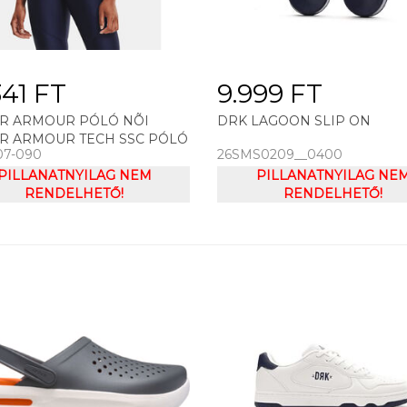
341 FT
9.999 FT
R ARMOUR PÓLÓ NÕI
DRK LAGOON SLIP ON
R ARMOUR TECH SSC PÓLÓ
07-090
26SMS0209__0400
SZÍN
PILLANATNYILAG NEM
PILLANATNYILAG NE
RENDELHETŐ!
RENDELHETŐ!