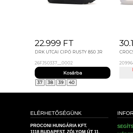
22.999 FT
30.
DRK UTCAI CIPŐ RUSTY 850 JR
CROC
26FJS0337__0002
20996
37
38
39
40
ELÉRHETŐSÉGÜNK
INFO
PROCONI HUNGÁRIA KFT.
SEGÍT
1118 BUDAPEST, ZÓLYOM ÚT 11.