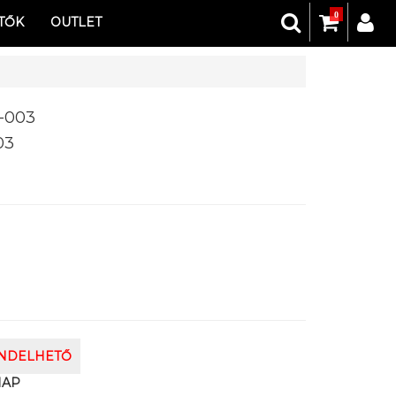
0
TŐK
OUTLET
-003
03
ENDELHETŐ
NAP