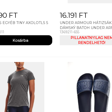
90 FT
16.191 FT
 EGYÉB TINY AXOLOTLS 5
UNDER ARMOUR HÁTIZSÁK
DÁMSKÝ BATOH UNDER A
011
1369211-655
UA FAVORITE BACKPACK
PILLANATNYILAG NE
RENDELHETŐ!