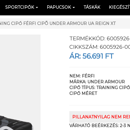
SPORTCIPŐK
PAPUCSOK
TÁSKÁK
KIEGÉSZÍ
ING CIPŐ FÉRFI CIPÕ UNDER ARMOUR UA REIGN XT
TERMÉKKÓD:
6005926
CIKKSZÁM:
6005926-0
ÁR:
56.691 FT
NEM:
FÉRFI
MÁRKA:
UNDER ARMOUR
CIPŐ TÍPUS:
TRAINING CIPŐ
CIPŐ MÉRET
PILLANATNYILAG NEM R
VÁRHATÓ BEÉRKEZÉS:
2-3 