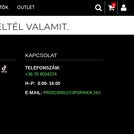
0
TŐK
OUTLET
LTÉL VALAMIT.
KAPCSOLAT
TELEFONSZÁM:
+36 70 8034374
H–P: 8:00- 16:00
E-MAIL:
PROCONI@CIPOPAKK.HU