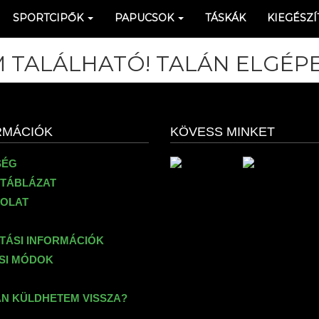
SPORTCIPŐK
PAPUCSOK
TÁSKÁK
KIEGÉSZÍ
 TALÁLHATÓ! TALÁN ELGÉPE
RMÁCIÓK
KÖVESS MINKET
SÉG
TÁBLÁZAT
OLAT
ÍTÁSI INFORMÁCIÓK
ÉSI MÓDOK
N KÜLDHETEM VISSZA?