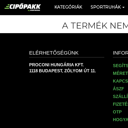
KATEGÓRIÁK
SPORTRUHÁK
A TERMÉK NEM
ELÉRHETŐSÉGÜNK
INFO
PROCONI HUNGÁRIA KFT.
SEGÍT
1118 BUDAPEST, ZÓLYOM ÚT 11.
MÉRET
KAPCS
ÁSZF
SZÁLL
FIZET
OTP
HOGYA