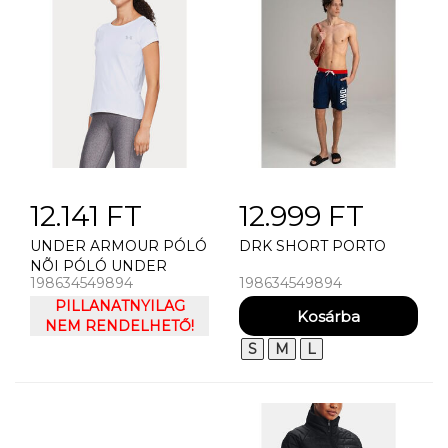
12.141 FT
12.999 FT
UNDER ARMOUR PÓLÓ
DRK SHORT PORTO
NÕI PÓLÓ UNDER
198634549894
198634549894
ARMOUR HG SS
PILLANATNYILAG
NEM RENDELHETŐ!
S
M
L