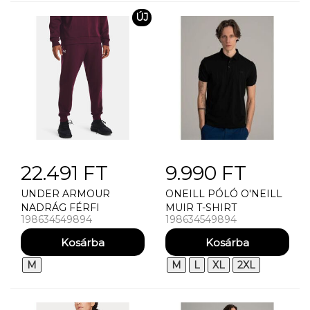
ÚJ
22.491 FT
9.990 FT
UNDER ARMOUR
ONEILL PÓLÓ O'NEILL
NADRÁG FÉRFI
MUIR T-SHIRT
198634549894
198634549894
MELEGÍTÕNADRÁG
UNDER ARMOUR UA
RIVAL FLEECE
JOGGERS
M
M
L
XL
2XL