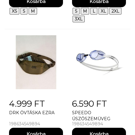
XS
S
M
S
M
L
XL
2XL
3XL
4.999 FT
6.590 FT
DRK ÖVTÁSKA EZRA
SPEEDO
ÚSZÓSZEMÜVEG
198634549894
198634549894
OKULARY SWEDISH
GOGGLE BLUE (UK)