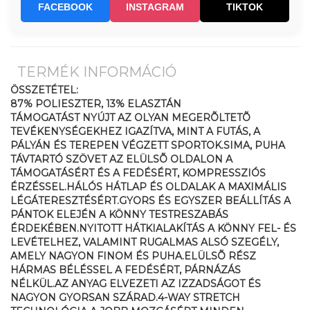
FACEBOOK
INSTAGRAM
TIKTOK
TERMÉK INFORMÁCIÓ
ÖSSZETÉTEL:
87% POLIESZTER, 13% ELASZTÁN
TÁMOGATÁST NYÚJT AZ OLYAN MEGERÕLTETÕ
TEVÉKENYSÉGEKHEZ IGAZÍTVA, MINT A FUTÁS, A
PÁLYÁN ÉS TEREPEN VÉGZETT SPORTOK.SIMA, PUHA
TÁVTARTÓ SZÖVET AZ ELÜLSÕ OLDALON A
TÁMOGATÁSÉRT ÉS A FEDÉSÉRT, KOMPRESSZIÓS
ÉRZÉSSEL.HÁLÓS HÁTLAP ÉS OLDALAK A MAXIMÁLIS
LÉGÁTERESZTÉSÉRT.GYORS ÉS EGYSZER BEÁLLÍTÁS A
PÁNTOK ELEJÉN A KÖNNY TESTRESZABÁS
ÉRDEKÉBEN.NYITOTT HÁTKIALAKÍTÁS A KÖNNY FEL- ÉS
LEVÉTELHEZ, VALAMINT RUGALMAS ALSÓ SZEGÉLY,
AMELY NAGYON FINOM ÉS PUHA.ELÜLSÕ RÉSZ
HÁRMAS BÉLÉSSEL A FEDÉSÉRT, PÁRNÁZÁS
NÉLKÜL.AZ ANYAG ELVEZETI AZ IZZADSÁGOT ÉS
NAGYON GYORSAN SZÁRAD.4-WAY STRETCH