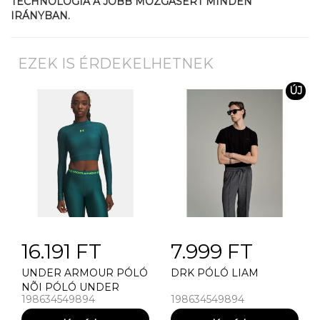
TECHNOLÓGIA A JOBB MOZGÁSÉRT MINDEN
IRÁNYBAN.
EZEK IS ÉRDEKELHETNEK
ÚJ
16.191 FT
7.999 FT
UNDER ARMOUR PÓLÓ
DRK PÓLÓ LIAM
NÕI PÓLÓ UNDER
198634549894
198634549894
ARMOUR HEATGEAR
CROP MOCK LS-GRN