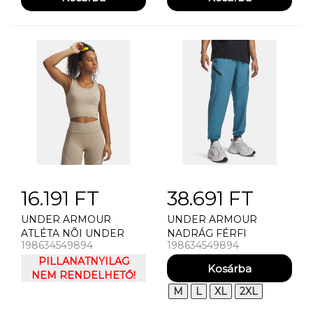
16.191 FT
38.691 FT
UNDER ARMOUR
UNDER ARMOUR
ATLÉTA NÕI UNDER
NADRÁG FÉRFI
198634549894
198634549894
ARMOUR UA VANISH
MELEGÍTÕ UNDER
SEAMLESS TANK TRIKÓ
PILLANATNYILAG
ARMOUR UA
NEM RENDELHETŐ!
UNSTOPPABLE WOVEN
JOGGER
M
L
XL
2XL