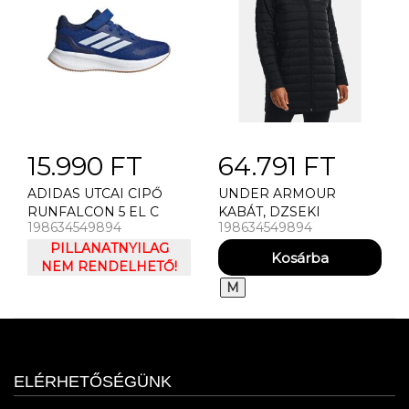
15.990 FT
64.791 FT
ADIDAS UTCAI CIPŐ
UNDER ARMOUR
RUNFALCON 5 EL C
KABÁT, DZSEKI
198634549894
198634549894
DÁMSKÁ BUNDA
PILLANATNYILAG
UNDER ARMOUR UA
NEM RENDELHETŐ!
STORM INSULATE
PARKA
M
ELÉRHETŐSÉGÜNK