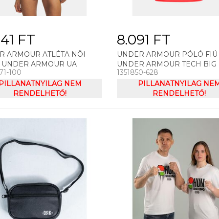
941 FT
8.091 FT
R ARMOUR ATLÉTA NÕI
UNDER ARMOUR PÓLÓ FIÚ
Ó UNDER ARMOUR UA
UNDER ARMOUR TECH BIG
71-100
1351850-628
SH RACERBACK TANK
SS
PILLANATNYILAG NEM
PILLANATNYILAG NE
RENDELHETŐ!
RENDELHETŐ!