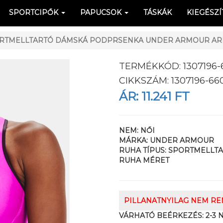
SPORTCIPŐK
PAPUCSOK
TÁSKÁK
KIEGÉSZÍ
RTMELLTARTÓ DÁMSKÁ PODPRSENKA UNDER ARMOUR AR
TERMÉKKÓD:
1307196-
CIKKSZÁM:
1307196-66
ÁR:
11.241 FT
NEM:
NŐI
MÁRKA:
UNDER ARMOUR
RUHA TÍPUS:
SPORTMELLT
RUHA MÉRET
PILLANATNYILAG NEM R
VÁRHATÓ BEÉRKEZÉS:
2-3 