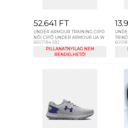
52.641 FT
13.
UNDER ARMOUR TRAINING CIPŐ
UNDE
NÕI CIPÕ UNDER ARMOUR UA W
TRIK
6007184-592
60108
PHANTOM X
VANI
PILLANATNYILAG NEM
RENDELHETŐ!