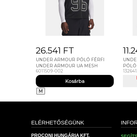
26.541 FT
11.
UNDER ARMOUR PÓLÓ FÉRFI
UNDE
UNDER ARMOUR UA MESH
PÓLÓ
6011509-002
132641
JERSEY PÓLÓ
2.0 SS
M
ELÉRHETŐSÉGÜNK
INFO
PROCONI HUNGÁRIA KFT.
SEGÍT