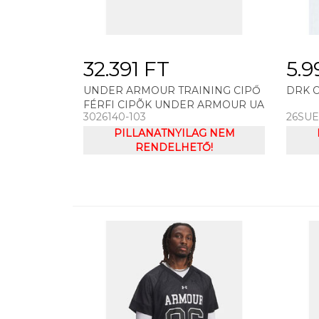
32.391 FT
5.9
UNDER ARMOUR TRAINING CIPŐ
DRK 
FÉRFI CIPÕK UNDER ARMOUR UA
3026140-103
26SUE
CHARGED ROGUE 3 KNIT
PILLANATNYILAG NEM
RENDELHETŐ!