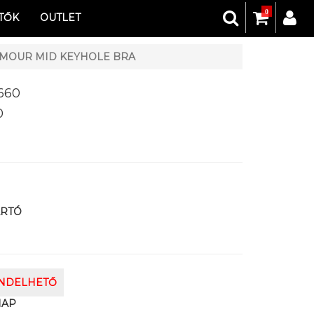
0
TŐK
OUTLET
MOUR MID KEYHOLE BRA
660
0
ARTÓ
ENDELHETŐ
NAP