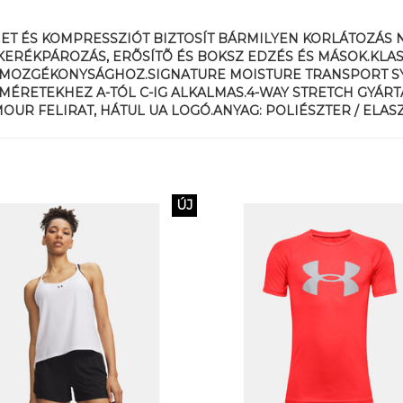
T ÉS KOMPRESSZIÓT BIZTOSÍT BÁRMILYEN KORLÁTOZÁS N
KERÉKPÁROZÁS, ERÕSÍTÕ ÉS BOKSZ EDZÉS ÉS MÁSOK.KLA
 MOZGÉKONYSÁGHOZ.SIGNATURE MOISTURE TRANSPORT SY
MÉRETEKHEZ A-TÓL C-IG ALKALMAS.4-WAY STRETCH GYÁR
UR FELIRAT, HÁTUL UA LOGÓ.ANYAG: POLIÉSZTER / ELAS
ÚJ