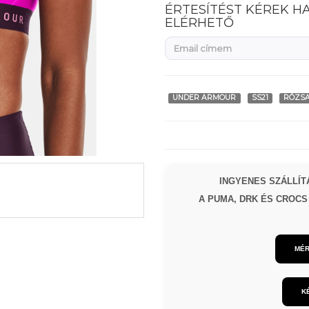
ÉRTESÍTÉST KÉREK H
ELÉRHETŐ
UNDER ARMOUR
SS21
RÓZSA
INGYENES SZÁLLÍTÁ
A PUMA, DRK ÉS CROCS 
MÉR
K