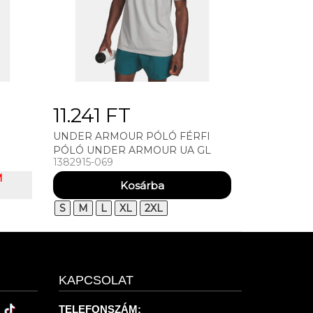
11.241 FT
I
UNDER ARMOUR PÓLÓ FÉRFI
PÓLÓ UNDER ARMOUR UA GL
1382915-069
FOUNDATION UPDATE SS
M
S
M
L
XL
2XL
KAPCSOLAT
TELEFONSZÁM: