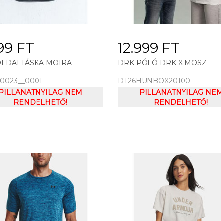
99 FT
12.999 FT
OLDALTÁSKA MOIRA
DRK PÓLÓ DRK X MOSZ
0023__0001
DT26HUNBOX20100
PILLANATNYILAG NEM
PILLANATNYILAG NE
RENDELHETŐ!
RENDELHETŐ!