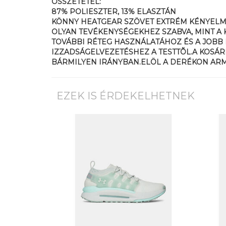
ÖSSZETÉTEL:
87% POLIESZTER, 13% ELASZTÁN
KÖNNY HEATGEAR SZÖVET EXTRÉM KÉNYELME
OLYAN TEVÉKENYSÉGEKHEZ SZABVA, MINT A 
TOVÁBBI RÉTEG HASZNÁLATÁHOZ ÉS A JOBB
IZZADSÁGELVEZETÉSHEZ A TESTTÕL.A KOSÁR
BÁRMILYEN IRÁNYBAN.ELÖL A DERÉKON ARMO
EZEK IS ÉRDEKELHETNEK