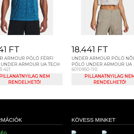
241 FT
18.441 FT
R ARMOUR PÓLÓ FÉRFI
UNDER ARMOUR PÓLÓ NÕ
 UNDER ARMOUR UA TECH
PÓLÓ UNDER ARMOUR UA
3-421
6010950-110
 TEE
BUNGEE HEM TEE
PILLANATNYILAG NEM
PILLANATNYILAG NE
RENDELHETŐ!
RENDELHETŐ!
RMÁCIÓK
KÖVESS MINKET
SÉG