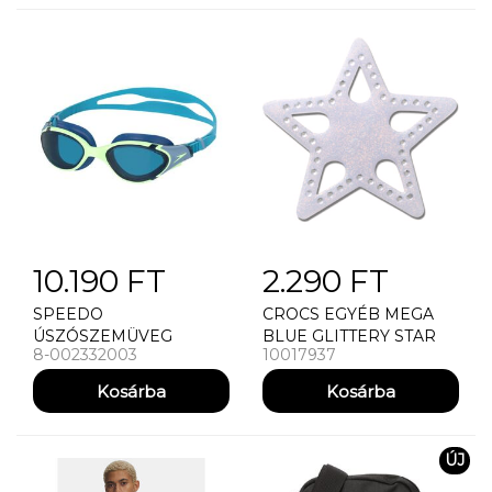
10.190 FT
2.290 FT
SPEEDO
CROCS EGYÉB MEGA
ÚSZÓSZEMÜVEG
BLUE GLITTERY STAR
8-002332003
10017937
BIOFUSE 2.0 GOG AU
ÚJ