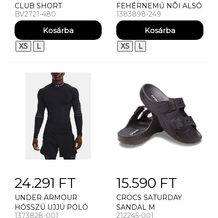
CLUB SHORT
FEHÉRNEMŰ NÕI ALSÓ
BV2721-480
1383898-249
KIRÁLYKÉK
UNDER ARMOUR UA
PURE STRETCH NO
SHOW BIKINI-PRINT -
XS
L
XS
L
24.291 FT
15.590 FT
UNDER ARMOUR
CROCS SATURDAY
HÓSSZÚ UJJÚ PÓLÓ
SANDAL M
1373828-001
212245-001
PÁNSKÉ TRIKO UNDER