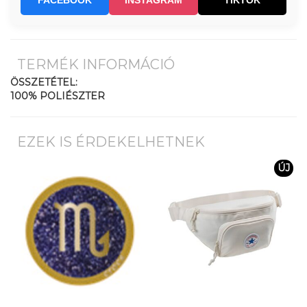
FACEBOOK
INSTAGRAM
TIKTOK
TERMÉK INFORMÁCIÓ
ÖSSZETÉTEL:
100% POLIÉSZTER
EZEK IS ÉRDEKELHETNEK
ÚJ