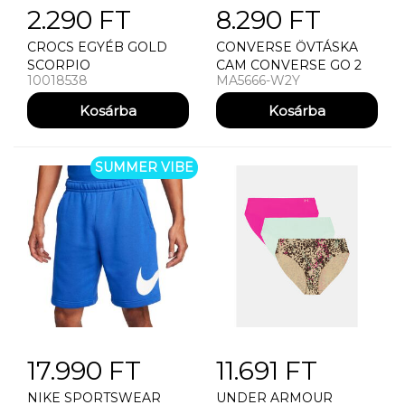
2.290 FT
8.290 FT
CROCS EGYÉB GOLD
CONVERSE ÖVTÁSKA
SCORPIO
CAM CONVERSE GO 2
10018538
MA5666-W2Y
SLING (HADDAD)
SUMMER VIBE
17.990 FT
11.691 FT
NIKE SPORTSWEAR
UNDER ARMOUR