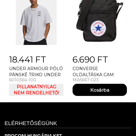
18.441 FT
6.690 FT
UNDER ARMOUR PÓLÓ
CONVERSE
PÁNSKÉ TRIKO UNDER
OLDALTÁSKA CAM
6010364-100
MA5667-023
ARMOUR UA M GFB
CONVERSE GO 2
EARTH HWT SS
PILLANATNYILAG
FESTIVAL (HADDAD)
NEM RENDELHETŐ!
ELÉRHETŐSÉGÜNK
PROCONI HUNGÁRIA KFT.