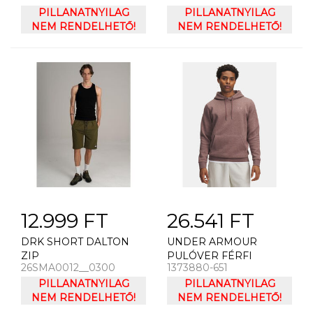
ARMOUR UA CG
PILLANATNYILAG
PILLANATNYILAG
ARMOUR NOVELTY
NEM RENDELHETŐ!
NEM RENDELHETŐ!
MOCK
12.999 FT
26.541 FT
DRK SHORT DALTON
UNDER ARMOUR
ZIP
PULÓVER FÉRFI
26SMA0012__0300
1373880-651
PULÓVER UNDER
PILLANATNYILAG
ARMOUR UA ICON
PILLANATNYILAG
NEM RENDELHETŐ!
FLEECE HOODIE-BRN
NEM RENDELHETŐ!