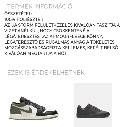
TERMÉK INFORMÁCIÓ
ÖSSZETÉTEL:
100% POLIÉSZTER
AZ UA STORM FELÜLETKEZELÉS KIVÁLÓAN TASZÍTJA A
VIZET ANÉLKÜL, HOGY CSÖKKENTENÉ A
LÉGÁTERESZTÉST.AZ ARMOURFLEECE KÖNNY,
LÉGÁTERESZTÕ ÉS RUGALMAS ANYAG A TÖKÉLETES
MOZGÁSSZABADSÁGÉRT.A KELLEMES, KEFÉLT BELSÕ
KIVÁLÓAN MEGTARTJA A HÕT.
EZEK IS ÉRDEKELHETNEK