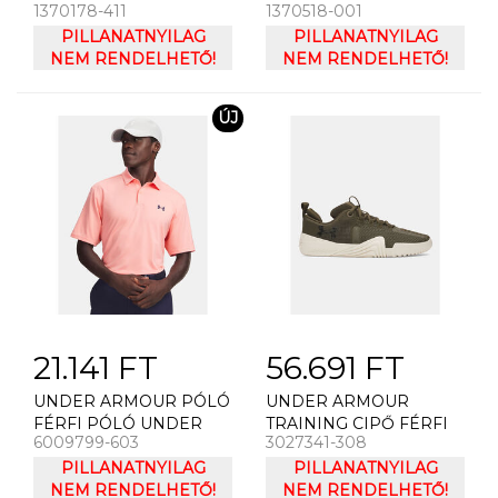
1370178-411
1370518-001
RÖVIDNADRÁG UNDER
ARMOUR UA FAST LEFT
ARMOUR UA WOVEN
PILLANATNYILAG
CHEST 3.0 SS
PILLANATNYILAG
GRAPHIC SHORTS
NEM RENDELHETŐ!
NEM RENDELHETŐ!
ÚJ
21.141 FT
56.691 FT
UNDER ARMOUR PÓLÓ
UNDER ARMOUR
FÉRFI PÓLÓ UNDER
TRAINING CIPŐ FÉRFI
6009799-603
3027341-308
ARMOUR UA
CIPÕ UNDER ARMOUR
MATCHPLAY POLO-PNK
PILLANATNYILAG
UA TRIBASE REIGN 6-
PILLANATNYILAG
NEM RENDELHETŐ!
GRN
NEM RENDELHETŐ!