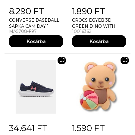
8.290 FT
1.890 FT
CONVERSE BASEBALL
CROCS EGYÉB 3D
SAPKA CAM DAY 1
GREEN DINO WITH
MA5708-F97
10016362
CHUCK P CAP
SCALES
(HADDAD)
ÚJ
ÚJ
34.641 FT
1.590 FT