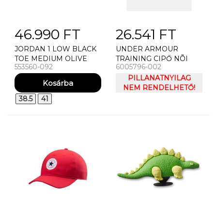
46.990 FT
26.541 FT
JORDAN 1 LOW BLACK
UNDER ARMOUR
TOE MEDIUM OLIVE
TRAINING CIPŐ NÕI
553560-092
6005796-002
(GS) UTCAI CIPŐ
CIPÕ UNDER ARMOUR
UA W TEMPO
PILLANATNYILAG
NEM RENDELHETŐ!
38.5
41