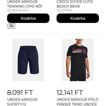
UNDER ARMOUR
CROCS EGYÉB CUTIE
TRAINING CIPŐ NÕI
BEACH BEAR
3028243-410
10017619
CIPÕ UNDER ARMOUR
UA W SURGE GOLF
38
8.091 FT
12.141 FT
UNDER ARMOUR
UNDER ARMOUR PÓLÓ
SHORT FIÚ
PÁNSKÉ TRIKO UNDER