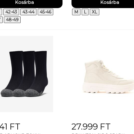
42-43
43-44
45-46
M
L
XL
7
48-49
41 FT
27.999 FT