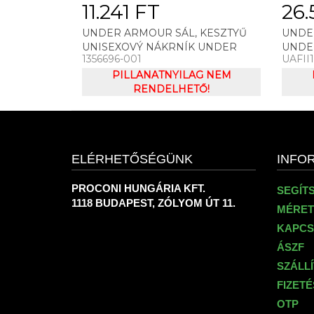
11.241 FT
26.
UNDER ARMOUR SÁL, KESZTYŰ
UNDE
UNISEXOVÝ NÁKRNÍK UNDER
UNDE
1356696-001
UAFII
ARMOUR UNISEX STORM GAITER
KNIT 
PILLANATNYILAG NEM
RENDELHETŐ!
ELÉRHETŐSÉGÜNK
INFO
PROCONI HUNGÁRIA KFT.
SEGÍT
1118 BUDAPEST, ZÓLYOM ÚT 11.
MÉRET
KAPCS
ÁSZF
SZÁLL
FIZET
OTP