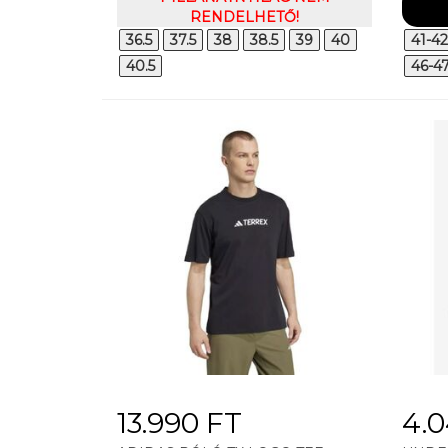
RENDELHETŐ!
36.5
37.5
38
38.5
39
40
41-42
40.5
46-4
13.990 FT
4.0