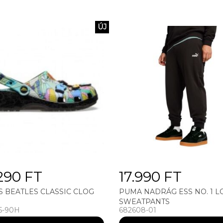
ÚJ
290 FT
17.990 FT
 BEATLES CLASSIC CLOG
PUMA NADRÁG ESS NO. 1 
SWEATPANTS
5-90H
682608-01