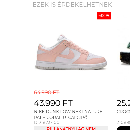
EZEK IS ÉRDEKELHETNEK
-32 %
64.990 FT
43.990 FT
25.
NIKE DUNK LOW NEXT NATURE
CROCS
PALE CORAL UTCAI CIPŐ
DD1873-100
21089
PILLANATNYILAG NEM