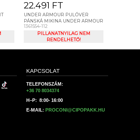
22.491 FT
HT
UNDER ARMOUR PULÓVER
PÁNSKÁ MIKINA UNDER ARMOUR
1361554-112
RIVAL TERRY HOODIE
M
PILLANATNYILAG NEM
RENDELHETŐ!
KAPCSOLAT
TELEFONSZÁM:
+36 70 8034374
H–P: 8:00- 16:00
E-MAIL:
PROCONI@CIPOPAKK.HU