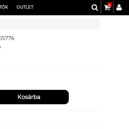
0
TŐK
OUTLET
05776
6