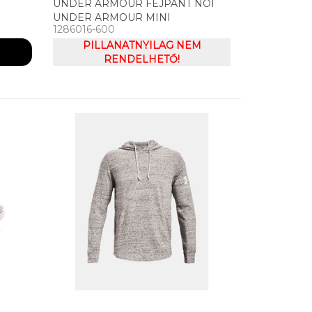
UNDER ARMOUR FEJPÁNT NÕI
UNDER ARMOUR MINI
1286016-600
HEADBANDS FEJPÁNT (6DB)
PILLANATNYILAG NEM
RENDELHETŐ!