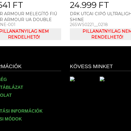
541 FT
24.999 FT
R ARMOUR MELEGÍTŐ FIÚ
DRK UTCAI CIPŐ ULTRALIG
R ARMOUR UA DOUBLE
SHINE
1NE-001
26SWS0221__0218
FZ SET SZETT
PILLANATNYILAG NEM
PILLANATNYILAG NE
RENDELHETŐ!
RENDELHETŐ!
RMÁCIÓK
KÖVESS MINKET
SÉG
TÁBLÁZAT
OLAT
ÍTÁSI INFORMÁCIÓK
ÉSI MÓDOK