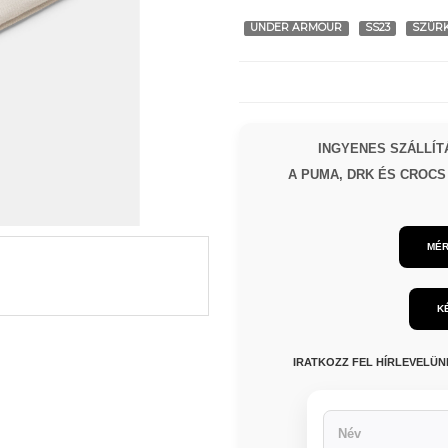
UNDER ARMOUR
SS23
SZÜR
INGYENES SZÁLLÍTÁ
A PUMA, DRK ÉS CROCS 
MÉR
K
IRATKOZZ FEL HÍRLEVELÜ