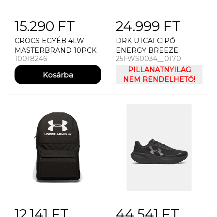
15.290 FT
24.999 FT
CROCS EGYÉB 4LW
DRK UTCAI CIPŐ
MASTERBRAND 10PCK
ENERGY BREEZE
10018246
25FWS0034__0170
PILLANATNYILAG
NEM RENDELHETŐ!
12.141 FT
44.541 FT