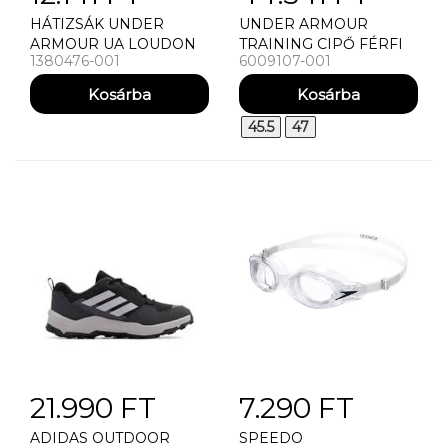
HÁTIZSÁK UNDER
UNDER ARMOUR
ARMOUR UA LOUDON
TRAINING CIPŐ FÉRFI
1380476-001
6009107-001
LITE BACKPACK
CIPÕK UNDER
ARMOUR UA VELOCITI
PACE
45.5
47
21.990 FT
7.290 FT
ADIDAS OUTDOOR
SPEEDO