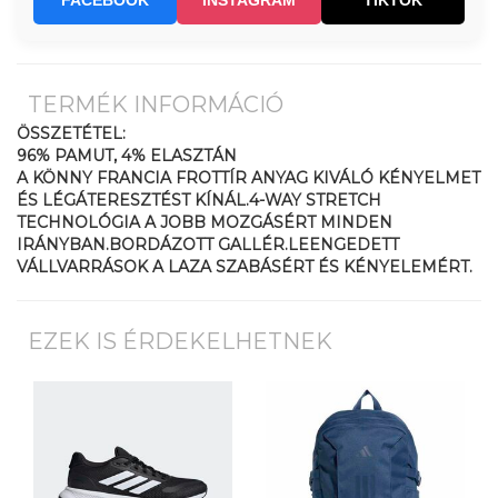
FACEBOOK
INSTAGRAM
TIKTOK
TERMÉK INFORMÁCIÓ
ÖSSZETÉTEL:
96% PAMUT, 4% ELASZTÁN
A KÖNNY FRANCIA FROTTÍR ANYAG KIVÁLÓ KÉNYELMET
ÉS LÉGÁTERESZTÉST KÍNÁL.4-WAY STRETCH
TECHNOLÓGIA A JOBB MOZGÁSÉRT MINDEN
IRÁNYBAN.BORDÁZOTT GALLÉR.LEENGEDETT
VÁLLVARRÁSOK A LAZA SZABÁSÉRT ÉS KÉNYELEMÉRT.
EZEK IS ÉRDEKELHETNEK