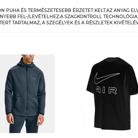
N PUHA ÉS TERMÉSZETESEBB ÉRZETET KELT.AZ ANYAG EL
NYEBB FEL-/LEVÉTELHEZ.A SZAGKONTROLL TECHNOLÓGIA 
ERT TARTALMAZ, A SZEGÉLYEK ÉS A RÉSZLETEK KIVÉTELÉV