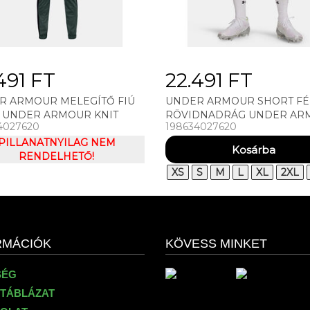
491 FT
22.491 FT
R ARMOUR MELEGÍTŐ FIÚ
UNDER ARMOUR SHORT FÉ
T UNDER ARMOUR KNIT
RÖVIDNADRÁG UNDER AR
4027620
198634027620
 SUIT
UA VANISH WVEN SHORT 2.
PILLANATNYILAG NEM
RENDELHETŐ!
XS
S
M
L
XL
2XL
RMÁCIÓK
KÖVESS MINKET
SÉG
TÁBLÁZAT