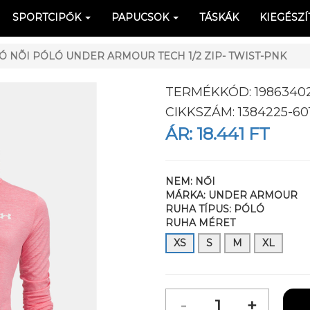
SPORTCIPŐK
PAPUCSOK
TÁSKÁK
KIEGÉSZÍ
NÕI PÓLÓ UNDER ARMOUR TECH 1/2 ZIP- TWIST-PNK
TERMÉKKÓD:
1986340
CIKKSZÁM:
1384225-60
ÁR:
18.441 FT
NEM:
NŐI
MÁRKA:
UNDER ARMOUR
RUHA TÍPUS:
PÓLÓ
RUHA MÉRET
XS
S
M
XL