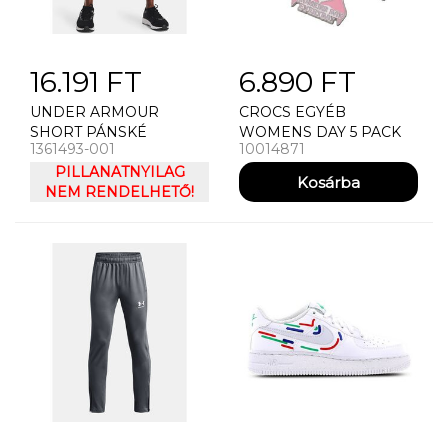
16.191 FT
6.890 FT
UNDER ARMOUR
CROCS EGYÉB
SHORT PÁNSKÉ
WOMENS DAY 5 PACK
1361493-001
10014871
KRAASY UNDER
ARMOUR LAUNCH SW
PILLANATNYILAG
7'' SHORT
NEM RENDELHETŐ!