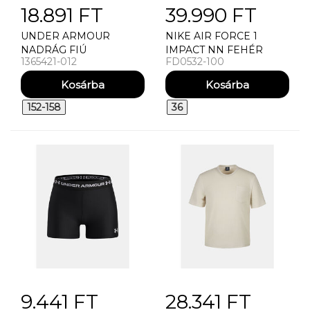
18.891 FT
39.990 FT
UNDER ARMOUR
NIKE AIR FORCE 1
NADRÁG FIÚ
IMPACT NN FEHÉR
1365421-012
FD0532-100
MELEGÍTÕNADRÁG
UTCAI CIPŐ
UNDER ARMOUR Y
CHALLENGER
TRAINING PANT
152-158
36
9.441 FT
28.341 FT