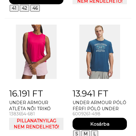
THE STORM TIGHT
NEM RENDELHETŐ!
41
42
46
16.191 FT
13.941 FT
UNDER ARMOUR
UNDER ARMOUR PÓLÓ
ATLÉTA NÕI TRIKÓ
FÉRFI PÓLÓ UNDER
1383654-681
6009261-498
UNDER ARMOUR
ARMOUR UA M 60/40S
VANISH ENERGY CROP
PILLANATNYILAG
ARMOR GLOBE SS-BLU
TANK
NEM RENDELHETŐ!
S
M
L