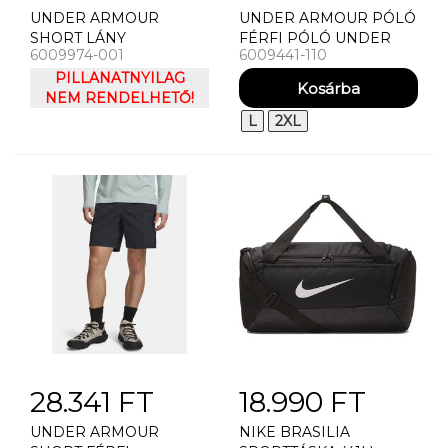
UNDER ARMOUR
UNDER ARMOUR PÓLÓ
SHORT LÁNY
FÉRFI PÓLÓ UNDER
6009974-001
6009441-110
RÖVIDNADRÁG UNDER
ARMOUR UA ICON SW
ARMOUR HEATGEAR
PILLANATNYILAG
TERRY SS
SHORTY
NEM RENDELHETŐ!
L
2XL
28.341 FT
18.990 FT
UNDER ARMOUR
NIKE BRASILIA