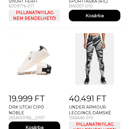
SHORT FÉRFI
SPORTTÁSKA (41L)
6009176-017
BA5957-010
RÖVIDNADRÁG UNDER
ARMOUR M EXPLOR
PILLANATNYILAG
HIKE CARGO SHORT
NEM RENDELHETŐ!
19.999 FT
40.491 FT
DRK UTCAI CIPŐ
UNDER ARMOUR
NOBLE
LEGGINGS DÁMSKÉ
26SMS0156__0101
1365646-010
LEGÍNY UNDER
ARMOUR UA OUTRUN
PILLANATNYILAG