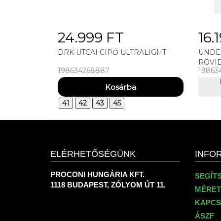
24.999 FT
16.
DRK UTCAI CIPŐ ULTRALIGHT
UNDE
RÖVI
198634268887
19863
MOTI
41
42
43
45
ELÉRHETŐSÉGÜNK
INFO
PROCONI HUNGÁRIA KFT.
SEGÍT
1118 BUDAPEST, ZÓLYOM ÚT 11.
MÉRET
KAPCS
ÁSZF