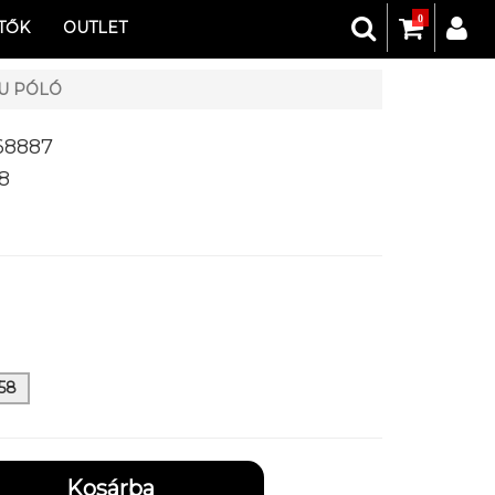
0
TŐK
OUTLET
U PÓLÓ
68887
8
158