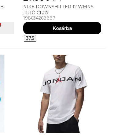
BB
NIKE DOWNSHIFTER 12 WMNS
FUTÓ CIPŐ
198634268887
M
37.5