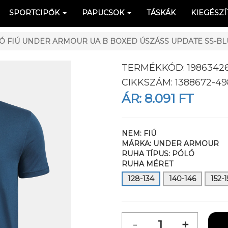
SPORTCIPŐK
PAPUCSOK
TÁSKÁK
KIEGÉSZÍ
 FIÚ UNDER ARMOUR UA B BOXED ÚSZÁSS UPDATE SS-BL
TERMÉKKÓD:
1986342
CIKKSZÁM:
1388672-49
ÁR:
8.091 FT
NEM:
FIÚ
MÁRKA:
UNDER ARMOUR
RUHA TÍPUS:
PÓLÓ
RUHA MÉRET
128-134
140-146
152-