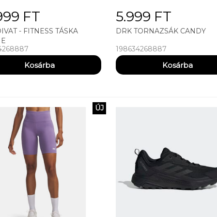
999 FT
5.999 FT
IVAT - FITNESS TÁSKA
DRK TORNAZSÁK CANDY
IE
4268887
198634268887
ÚJ