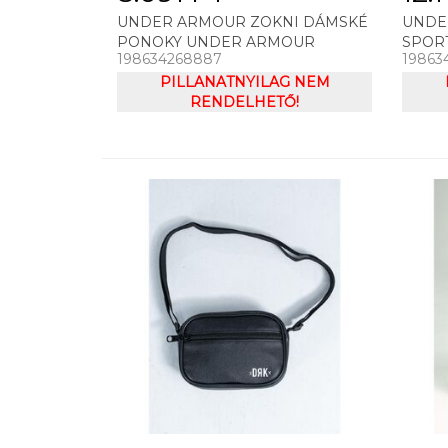
UNDER ARMOUR ZOKNI DÁMSKÉ
UNDE
PONOKY UNDER ARMOUR
SPOR
198634268887
19863
WOMEN'S ESSENTIAL NS
ARMO
PILLANATNYILAG NEM
RENDELHETŐ!