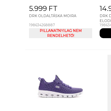
5.999 FT
14.
DRK OLDALTÁSKA MOIRA
DRK D
ELOD
198634268887
19863
PILLANATNYILAG NEM
RENDELHETŐ!