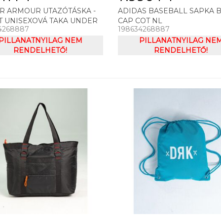
R ARMOUR UTAZÓTÁSKA -
ADIDAS BASEBALL SAPKA 
T UNISEXOVÁ TAKA UNDER
CAP COT NL
4268887
198634268887
UR ROLAND DUFFLE SM
PILLANATNYILAG NEM
PILLANATNYILAG NE
RENDELHETŐ!
RENDELHETŐ!