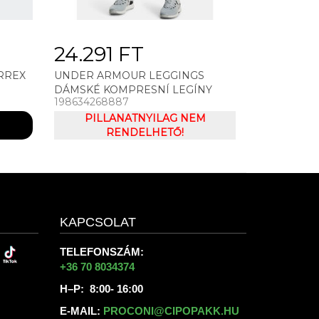
24.291 FT
RREX
UNDER ARMOUR LEGGINGS
DÁMSKÉ KOMPRESNÍ LEGÍNY
198634268887
UNDER ARMOUR HG SHINE
MESH LEGG PKT NS
PILLANATNYILAG NEM
RENDELHETŐ!
KAPCSOLAT
TELEFONSZÁM:
+36 70 8034374
H–P: 8:00- 16:00
E-MAIL:
PROCONI@CIPOPAKK.HU