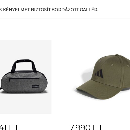
 KÉNYELMET BIZTOSÍT.BORDÁZOTT GALLÉR.
141 FT
7.990 FT