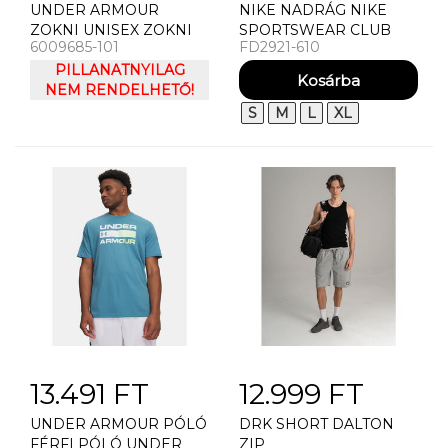
UNDER ARMOUR
NIKE NADRÁG NIKE
ZOKNI UNISEX ZOKNI
SPORTSWEAR CLUB
6009685-101
FD2921-610
UNDER ARMOUR UA
FLEECE BI
PERFORMANCE
PILLANATNYILAG
COTTON 3P CRW
NEM RENDELHETŐ!
S
M
L
XL
13.491 FT
12.999 FT
UNDER ARMOUR PÓLÓ
DRK SHORT DALTON
FÉRFI PÓLÓ UNDER
ZIP