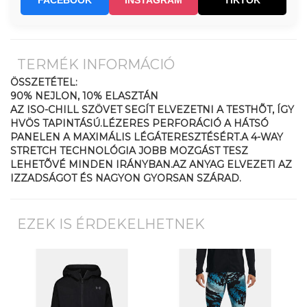
FACEBOOK
INSTAGRAM
TIKTOK
TERMÉK INFORMÁCIÓ
ÖSSZETÉTEL:
90% NEJLON, 10% ELASZTÁN
AZ ISO-CHILL SZÖVET SEGÍT ELVEZETNI A TESTHÕT, ÍGY
HVÖS TAPINTÁSÚ.LÉZERES PERFORÁCIÓ A HÁTSÓ
PANELEN A MAXIMÁLIS LÉGÁTERESZTÉSÉRT.A 4-WAY
STRETCH TECHNOLÓGIA JOBB MOZGÁST TESZ
LEHETÕVÉ MINDEN IRÁNYBAN.AZ ANYAG ELVEZETI AZ
IZZADSÁGOT ÉS NAGYON GYORSAN SZÁRAD.
EZEK IS ÉRDEKELHETNEK