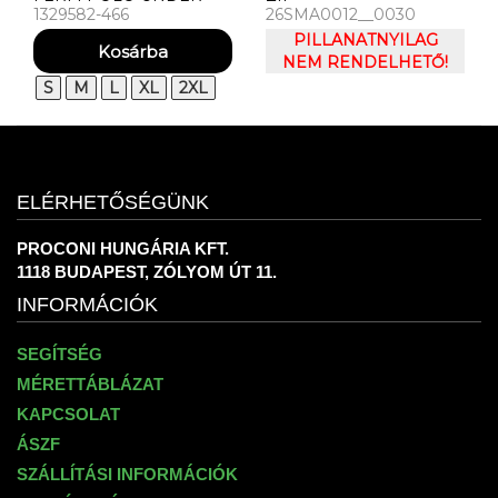
1329582-466
26SMA0012__0030
ARMOUR UA TEAM
ISSUE WORDMARK SS-
PILLANATNYILAG
BLU
NEM RENDELHETŐ!
S
M
L
XL
2XL
ELÉRHETŐSÉGÜNK
PROCONI HUNGÁRIA KFT.
1118 BUDAPEST, ZÓLYOM ÚT 11.
INFORMÁCIÓK
SEGÍTSÉG
MÉRETTÁBLÁZAT
KAPCSOLAT
ÁSZF
SZÁLLÍTÁSI INFORMÁCIÓK