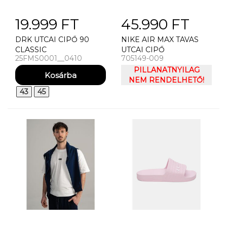
19.999 FT
45.990 FT
DRK UTCAI CIPŐ 90
NIKE AIR MAX TAVAS
CLASSIC
UTCAI CIPŐ
25FMS0001__0410
705149-009
PILLANATNYILAG
NEM RENDELHETŐ!
43
45