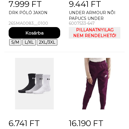
7.999 FT
9.441 FT
DRK PÓLÓ JAXON
UNDER ARMOUR NÕI
PAPUCS UNDER
26SMA0083__0100
6007533-647
ARMOUR UA W ARMR
SLIDE LITE
PILLANATNYILAG
NEM RENDELHETŐ!
S/M
L/XL
2XL/3XL
6.741 FT
16.190 FT