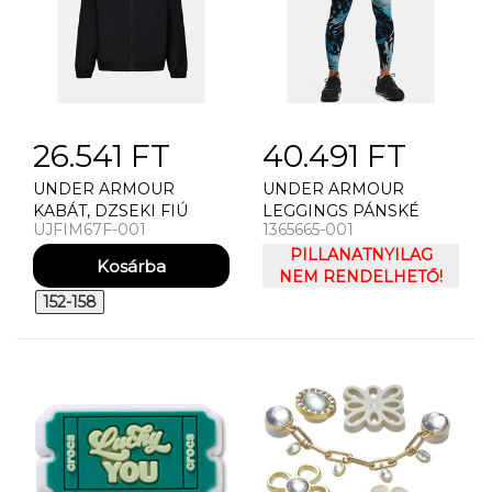
26.541 FT
40.491 FT
UNDER ARMOUR
UNDER ARMOUR
KABÁT, DZSEKI FIÚ
LEGGINGS PÁNSKÉ
UJFIM67F-001
1365665-001
KABÁT UNDER
LEGÍNY UNDER
ARMOUR UA
ARMOUR OUTRUN THE
PILLANATNYILAG
MANATAUG
STORM TIGHT
NEM RENDELHETŐ!
WINDBREAKER
152-158