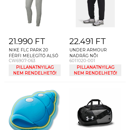
21.990 FT
22.491 FT
NIKE FLC PARK 20
UNDER ARMOUR
FÉRFI MELEGÍTŐ ALSÓ
NADRÁG NÕI
CW6907-063
6011020-001
SZÜRKE
MELEGÍTÕNADRÁG
PILLANATNYILAG
UNDER ARMOUR
PILLANATNYILAG
NEM RENDELHETŐ!
SPORT TERRY JOGGER-
NEM RENDELHETŐ!
BLK