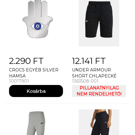
2.290 FT
12.141 FT
CROCS EGYÉB SILVER
UNDER ARMOUR
HAMSA
SHORT CHLAPECKÉ
10017901
1363508-001
KRAASY UNDER
ARMOUR RIVAL
PILLANATNYILAG
COTTON SHORTS
NEM RENDELHETŐ!