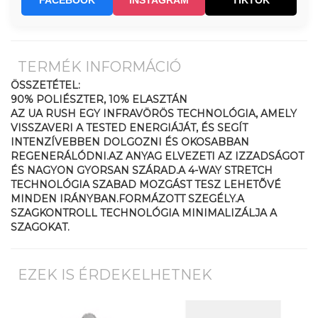
FACEBOOK
INSTAGRAM
TIKTOK
TERMÉK INFORMÁCIÓ
ÖSSZETÉTEL:
90% POLIÉSZTER, 10% ELASZTÁN
AZ UA RUSH EGY INFRAVÖRÖS TECHNOLÓGIA, AMELY
VISSZAVERI A TESTED ENERGIÁJÁT, ÉS SEGÍT
INTENZÍVEBBEN DOLGOZNI ÉS OKOSABBAN
REGENERÁLÓDNI.AZ ANYAG ELVEZETI AZ IZZADSÁGOT
ÉS NAGYON GYORSAN SZÁRAD.A 4-WAY STRETCH
TECHNOLÓGIA SZABAD MOZGÁST TESZ LEHETÕVÉ
MINDEN IRÁNYBAN.FORMÁZOTT SZEGÉLY.A
SZAGKONTROLL TECHNOLÓGIA MINIMALIZÁLJA A
SZAGOKAT.
EZEK IS ÉRDEKELHETNEK