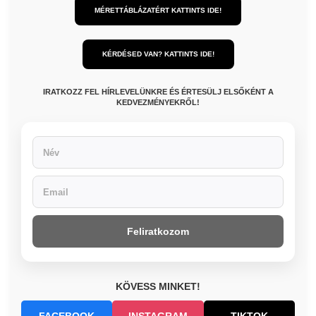
MÉRETTÁBLÁZATÉRT KATTINTS IDE!
KÉRDÉSED VAN? KATTINTS IDE!
IRATKOZZ FEL HÍRLEVELÜNKRE ÉS ÉRTESÜLJ ELSŐKÉNT A
KEDVEZMÉNYEKRŐL!
Feliratkozom
KÖVESS MINKET!