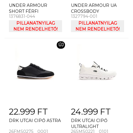
UNDER ARMOUR
UNDER ARMOUR UA
SHORT FÉRFI
CROSSBODY
1376831-044
1327794-001
RÖVIDNADRÁG UNDER
OLDALTÁSKA
ARMOUR LAUNCH
PILLANATNYILAG
PILLANATNYILAG
ELITE 2IN1 7'' SHORT
NEM RENDELHETŐ!
NEM RENDELHETŐ!
ÚJ
22.999 FT
24.999 FT
DRK UTCAI CIPŐ ASTRA
DRK UTCAI CIPŐ
ULTRALIGHT
26FMS0275__0001
26SMS0221__0101