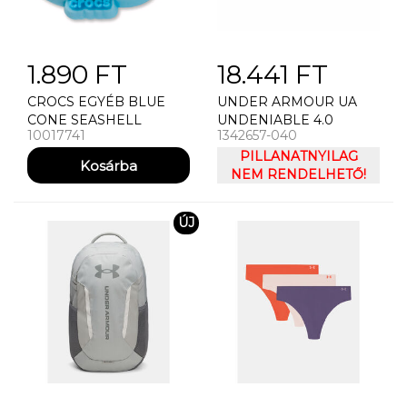
1.890 FT
18.441 FT
CROCS EGYÉB BLUE
UNDER ARMOUR UA
CONE SEASHELL
UNDENIABLE 4.0
10017741
1342657-040
DUFFLE MD
UTAZÓTÁSKA - SPORT
PILLANATNYILAG
NEM RENDELHETŐ!
ÚJ