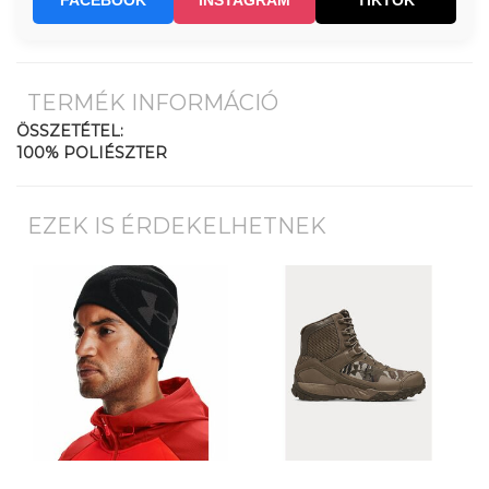
FACEBOOK
INSTAGRAM
TIKTOK
TERMÉK INFORMÁCIÓ
ÖSSZETÉTEL:
100% POLIÉSZTER
EZEK IS ÉRDEKELHETNEK