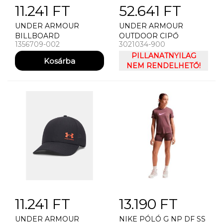
11.241 FT
52.641 FT
UNDER ARMOUR
UNDER ARMOUR
BILLBOARD
OUTDOOR CIPŐ
1356709-002
3021034-900
REVERSIBLE BEANIE
PÁNSKÉ BOTY UNDER
SAPKA
ARMOUR VALSETZ RTS
PILLANATNYILAG
1.5
NEM RENDELHETŐ!
11.241 FT
13.190 FT
UNDER ARMOUR
NIKE PÓLÓ G NP DF SS