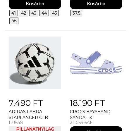
41
42
43
44
45
37.5
46
7.490 FT
18.190 FT
ADIDAS LABDA
CROCS BAYABAND
STARLANCER CLB
SANDAL K
IP1648
211054-5AF
PILLANATNYILAG