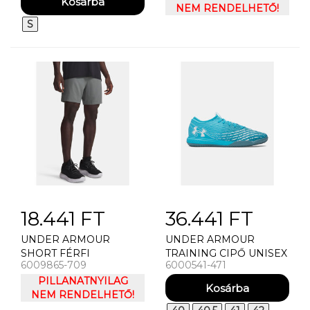
NEM RENDELHETŐ!
S
18.441 FT
36.441 FT
UNDER ARMOUR
UNDER ARMOUR
SHORT FÉRFI
TRAINING CIPŐ UNISEX
6009865-709
6000541-471
RÖVIDNADRÁG UNDER
TEREMCIPÕ UNDER
ARMOUR UA VANISH
PILLANATNYILAG
ARMOUR UA U
WVEN SHORT 2.0 6IN-
NEM RENDELHETŐ!
MAGNETICO SELECT 5
GRN
IN