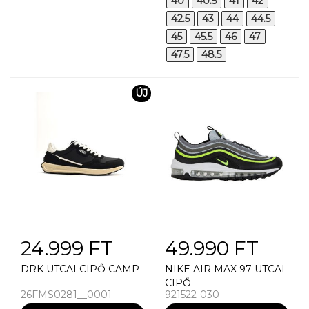
40
40.5
41
42
42.5
43
44
44.5
45
45.5
46
47
47.5
48.5
ÚJ
24.999 FT
49.990 FT
DRK UTCAI CIPŐ CAMP
NIKE AIR MAX 97 UTCAI
CIPŐ
26FMS0281__0001
921522-030