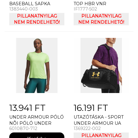
BASEBALL SAPKA
TOP HBR VNR
1383440-003
IF1777-502
FÉRFI BASEBALL
SAPKA UNDER
PILLANATNYILAG
PILLANATNYILAG
ARMOUR M AV LOW
NEM RENDELHETŐ!
NEM RENDELHETŐ!
ADJ
13.941 FT
16.191 FT
UNDER ARMOUR PÓLÓ
UTAZÓTÁSKA - SPORT
NÕI PÓLÓ UNDER
UNDER ARMOUR UA
6010870-712
1369222-002
ARMOUR UA VANISH SS
UNDENIABLE 5.0
DUFFLE SM
PILLANATNYILAG