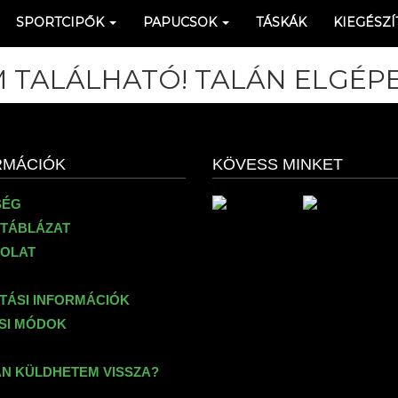
SPORTCIPŐK
PAPUCSOK
TÁSKÁK
KIEGÉSZÍ
 TALÁLHATÓ! TALÁN ELGÉPE
RMÁCIÓK
KÖVESS MINKET
SÉG
TÁBLÁZAT
OLAT
ÍTÁSI INFORMÁCIÓK
ÉSI MÓDOK
N KÜLDHETEM VISSZA?