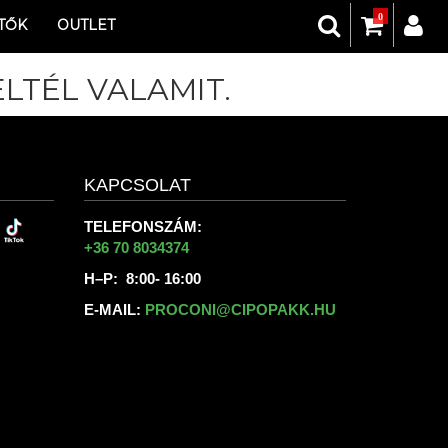
0
TŐK
OUTLET
LTÉL VALAMIT.
KAPCSOLAT
TELEFONSZÁM:
+36 70 8034374
H–P: 8:00- 16:00
E-MAIL:
PROCONI@CIPOPAKK.HU