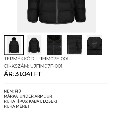
TERMÉKKÓD:
UJFIM07F-001
CIKKSZÁM:
UJFIM07F-001
ÁR:
31.041 FT
NEM:
FIÚ
MÁRKA:
UNDER ARMOUR
RUHA TÍPUS:
KABÁT, DZSEKI
RUHA MÉRET