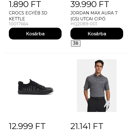
1.890 FT
39.990 FT
CROCS EGYÉB 3D
JORDAN MAX AURA 7
KETTLE
(GS) UTCAI CIPŐ
10017664
HQ2089-001
38
12.999 FT
21.141 FT