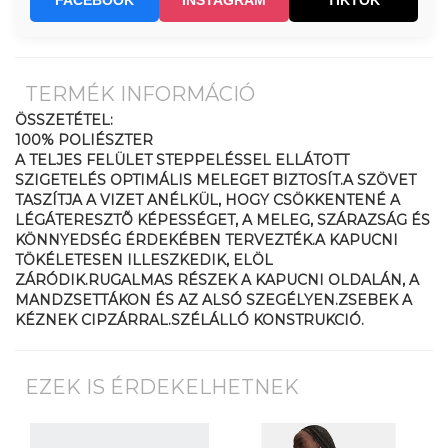
FACEBOOK
INSTAGRAM
TIKTOK
TERMÉK INFORMÁCIÓ
ÖSSZETÉTEL:
100% POLIÉSZTER
A TELJES FELÜLET STEPPELÉSSEL ELLÁTOTT
SZIGETELÉS OPTIMÁLIS MELEGET BIZTOSÍT.A SZÖVET
TASZÍTJA A VIZET ANÉLKÜL, HOGY CSÖKKENTENÉ A
LÉGÁTERESZTÕ KÉPESSÉGET, A MELEG, SZÁRAZSÁG ÉS
KÖNNYEDSÉG ÉRDEKÉBEN TERVEZTÉK.A KAPUCNI
TÖKÉLETESEN ILLESZKEDIK, ELÖL
ZÁRÓDIK.RUGALMAS RÉSZEK A KAPUCNI OLDALÁN, A
MANDZSETTÁKON ÉS AZ ALSÓ SZEGÉLYEN.ZSEBEK A
KÉZNEK CIPZÁRRAL.SZÉLÁLLÓ KONSTRUKCIÓ.
EZEK IS ÉRDEKELHETNEK