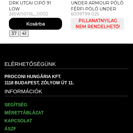
DRK UTCAI CIPŐ 91
UNDER ARMOUR PÓLÓ
LOW
FÉRFI PÓLÓ UNDER
26SWS0116__0002
6009799-025
ARMOUR UA
MATCHPLAY POLO
PILLANATNYILAG
NEM RENDELHETŐ!
37
41
ELÉRHETŐSÉGÜNK
PROCONI HUNGÁRIA KFT.
1118 BUDAPEST, ZÓLYOM ÚT 11.
INFORMÁCIÓK
SEGÍTSÉG
MÉRETTÁBLÁZAT
KAPCSOLAT
ÁSZF