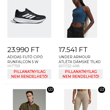
23.990 FT
17.541 FT
ADIDAS FUTÓ CIPŐ
UNDER ARMOUR
RUNFALCON 5 W
ATLÉTA DÁMSKÉ TÍLKO
IH7759
6011132-498
UNDER ARMOUR
PILLANATNYILAG
SEAMLESS COTTON
PILLANATNYILAG
NEM RENDELHETŐ!
HAND TANK-BLU
NEM RENDELHETŐ!
ÚJ
ÚJ