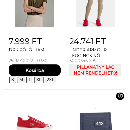
7.999 FT
24.741 FT
DRK PÓLÓ LIAM
UNDER ARMOUR
LEGGINGS NÕI
25FMA0022__0330
6000646-299
LEGGINGS UNDER
ARMOUR UA VANISH
PILLANATNYILAG
SEAMLESS LEGGING
NEM RENDELHETŐ!
S
M
L
XL
2XL
ÚJ