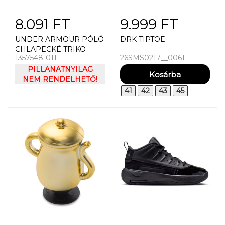
8.091 FT
9.999 FT
UNDER ARMOUR PÓLÓ
DRK TIPTOE
CHLAPECKÉ TRIKO
1357548-011
26SMS0217__0061
UNDER ARMOUR TECH
COLORBLOCK SS
PILLANATNYILAG
NEM RENDELHETŐ!
41
42
43
45