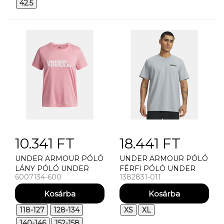
42.5
10.341 FT
18.441 FT
UNDER ARMOUR PÓLÓ
UNDER ARMOUR PÓLÓ
LÁNY PÓLÓ UNDER
FÉRFI PÓLÓ UNDER
6007134-600
1382831-011
ARMOUR UA TECH
ARMOUR UA HW
TWIST WDMK LOGO SS-
ARMOUR LABEL SS
PNK
118-127
128-134
XS
XL
140-146
152-158