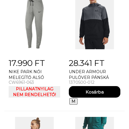
17.990 FT
28.341 FT
NIKE PARK NŐI
UNDER ARMOUR
MELEGÍTŐ ALSÓ
PULÓVER PÁNSKÁ
CW6961-063
1370500-012
SZÜRKE
BUNDA UNDER
PILLANATNYILAG
ARMOUR UA STORM
NEM RENDELHETŐ!
WOVEN ASYM ZIP
PULLOVER
M