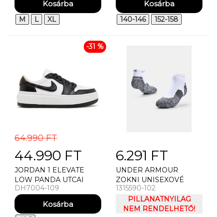
SEAMLESS 1/4 ZP-ORG
PNK
M
L
XL
140-146
152-158
-31 %
64.990 FT
44.990 FT
6.291 FT
JORDAN 1 ELEVATE
UNDER ARMOUR
LOW PANDA UTCAI
ZOKNI UNISEXOVÉ
DH7004-109
1315590-102
CIPŐ
PONOKY UNDER
ARMOUR RUN
PILLANATNYILAG
CUSHION NS TAB
NEM RENDELHETŐ!