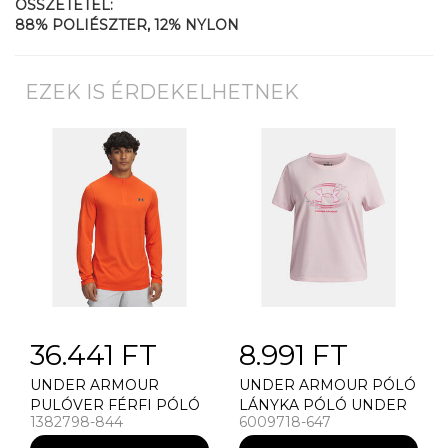
ÖSSZETÉTEL:
88% POLIÉSZTER, 12% NYLON
EZEK IS ÉRDEKELHETNEK
36.441 FT
8.991 FT
UNDER ARMOUR
UNDER ARMOUR PÓLÓ
PULÓVER FÉRFI PÓLÓ
LÁNYKA PÓLÓ UNDER
1382798-844
6009718-647
UNDER ARMOUR
ARMOUR UA G STAR
VANISH ELITE
LOGO LOCKERTAG SS-