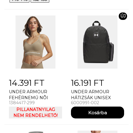
ÚJ
14.391 FT
16.191 FT
UNDER ARMOUR
UNDER ARMOUR
FEHÉRNEMŰ NÕI
HÁTIZSÁK UNISEX
1384417-299
6000991-002
MELLTARTÓ UNDER
UNDER ARMOUR
ARMOUR VANISH
PILLANATNYILAG
ESSENTIAL PRINTED
SEAMLESS LOW BRA
NEM RENDELHETŐ!
BP HÁTIZSÁK