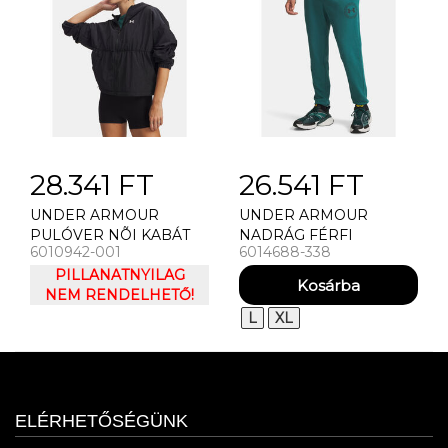
28.341 FT
26.541 FT
UNDER ARMOUR
UNDER ARMOUR
PULÓVER NÕI KABÁT
NADRÁG FÉRFI
6010942-001
6014688-338
UNDER ARMOUR RIVAL
MELEGÍTÕNADRÁG
WOVEN BUNGEE FZ-
PILLANATNYILAG
UNDER ARMOUR UA
BLK
NEM RENDELHETŐ!
RIVAL LW GRAPHIC
JOGGER
L
XL
ELÉRHETŐSÉGÜNK