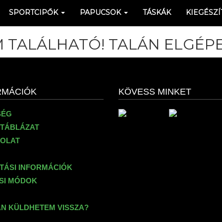
SPORTCIPŐK
PAPUCSOK
TÁSKÁK
KIEGÉSZÍ
 TALÁLHATÓ! TALÁN ELGÉPE
RMÁCIÓK
KÖVESS MINKET
SÉG
TÁBLÁZAT
OLAT
ÍTÁSI INFORMÁCIÓK
ÉSI MÓDOK
N KÜLDHETEM VISSZA?