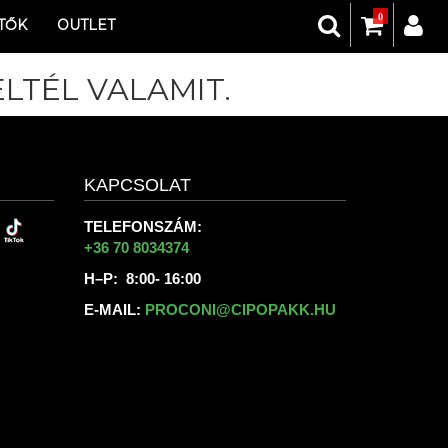
0
TŐK
OUTLET
LTÉL VALAMIT.
KAPCSOLAT
TELEFONSZÁM:
+36 70 8034374
H–P: 8:00- 16:00
E-MAIL:
PROCONI@CIPOPAKK.HU