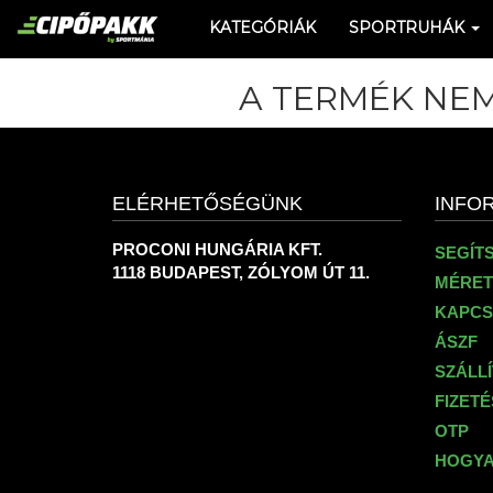
KATEGÓRIÁK
SPORTRUHÁK
A TERMÉK NEM
ELÉRHETŐSÉGÜNK
INFO
PROCONI HUNGÁRIA KFT.
SEGÍT
1118 BUDAPEST, ZÓLYOM ÚT 11.
MÉRET
KAPCS
ÁSZF
SZÁLL
FIZET
OTP
HOGYA