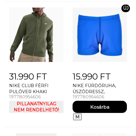
ÚJ
31.990 FT
15.990 FT
NIKE CLUB FÉRFI
NIKE FÜRDŐRUHA,
PULÓVER KHAKI
ÚSZÓDRESSZ,
197780954606
197780954606
ÚSZÓNADRÁG NIKE
PILLANATNYILAG
SQUARE LEG B (NIKE
NEM RENDELHETŐ!
SWIM)
M