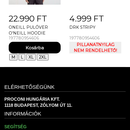
22.990 FT
4.999 FT
ONEILL PULÓVER
DRK STRIPY
O'NEILL HOODIE
197780954606
197780954606
PILLANATNYILAG
NEM RENDELHETŐ!
M
L
XL
2XL
ELÉRHETŐSÉGÜNK
PROCONI HUNGÁRIA KFT.
1118 BUDAPEST, ZÓLYOM ÚT 11.
INFORMÁCIÓK
SEGÍTSÉG