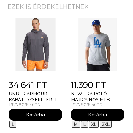
EZEK IS ÉRDEKELHETNEK
34.641 FT
11.390 FT
UNDER ARMOUR
NEW ERA PÓLÓ
KABÁT, DZSEKI FÉRFI
MAJICA NOS MLB
197780954606
197780954606
KABÁT UNDER
REGULAR TEE LOSDOD
ARMOUR UA TECH
UTILITY WOVEN JCKT
L
M
L
XL
2XL