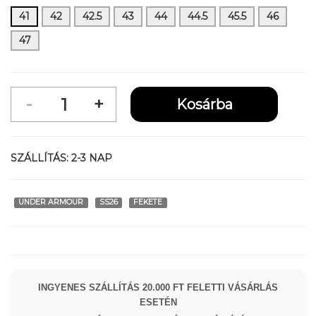
41
42
42.5
43
44
44.5
45.5
46
47
SZÁLLÍTÁS:
2-3 NAP
UNDER ARMOUR
SS26
FEKETE
INGYENES SZÁLLÍTÁS 20.000 FT FELETTI VÁSÁRLÁS
ESETÉN