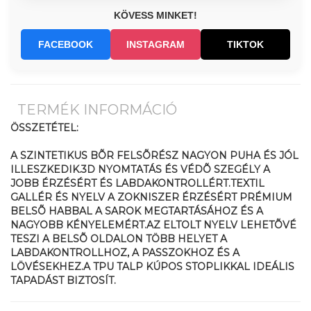
KÖVESS MINKET!
FACEBOOK
INSTAGRAM
TIKTOK
TERMÉK INFORMÁCIÓ
ÖSSZETÉTEL:
A SZINTETIKUS BÕR FELSÕRÉSZ NAGYON PUHA ÉS JÓL
ILLESZKEDIK.3D NYOMTATÁS ÉS VÉDÕ SZEGÉLY A
JOBB ÉRZÉSÉRT ÉS LABDAKONTROLLÉRT.TEXTIL
GALLÉR ÉS NYELV A ZOKNISZER ÉRZÉSÉRT PRÉMIUM
BELSÕ HABBAL A SAROK MEGTARTÁSÁHOZ ÉS A
NAGYOBB KÉNYELEMÉRT.AZ ELTOLT NYELV LEHETÕVÉ
TESZI A BELSÕ OLDALON TÖBB HELYET A
LABDAKONTROLLHOZ, A PASSZOKHOZ ÉS A
LÖVÉSEKHEZ.A TPU TALP KÚPOS STOPLIKKAL IDEÁLIS
TAPADÁST BIZTOSÍT.