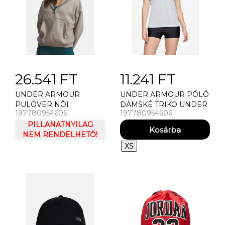
26.541 FT
11.241 FT
UNDER ARMOUR
UNDER ARMOUR PÓLÓ
PULÓVER NÕI
DÁMSKÉ TRIKO UNDER
197780954606
197780954606
PULÓVER UNDER
ARMOUR TECH SSV -
ARMOUR UA ICON
PILLANATNYILAG
TWIST
FLEECE HZ HOODIE
NEM RENDELHETŐ!
XS