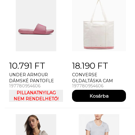
10.791 FT
18.190 FT
UNDER ARMOUR
CONVERSE
DÁMSKÉ PANTOFLE
OLDALTÁSKA CAM
197780954606
197780954606
UNDER ARMOUR UA W
CONVERSE CHUCK
ANSA FIX SL
PILLANATNYILAG
TOTE (HADDAD)
NEM RENDELHETŐ!