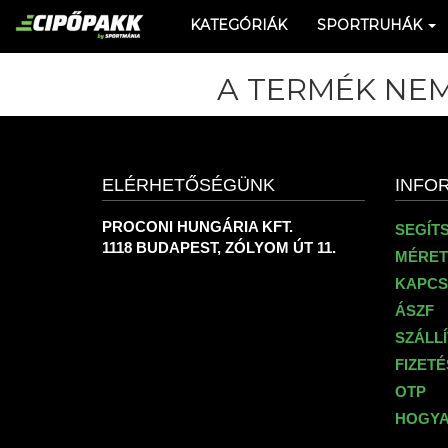
KATEGÓRIÁK
SPORTRUHÁK
A TERMÉK NEM
ELÉRHETŐSÉGÜNK
INFO
PROCONI HUNGÁRIA KFT.
SEGÍT
1118 BUDAPEST, ZÓLYOM ÚT 11.
MÉRET
KAPCS
ÁSZF
SZÁLL
FIZET
OTP
HOGYA