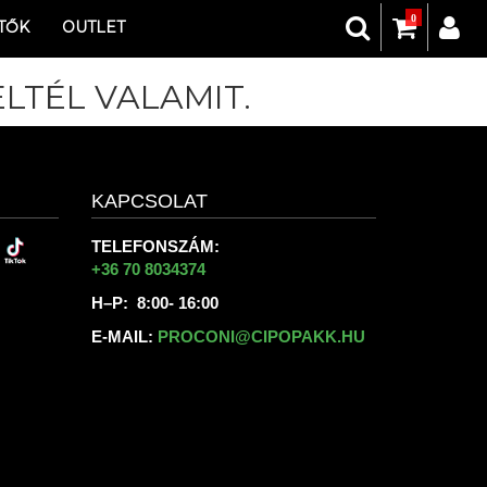
0
TŐK
OUTLET
LTÉL VALAMIT.
KAPCSOLAT
TELEFONSZÁM:
+36 70 8034374
H–P: 8:00- 16:00
E-MAIL:
PROCONI@CIPOPAKK.HU