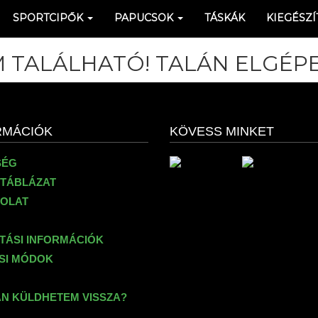
SPORTCIPŐK
PAPUCSOK
TÁSKÁK
KIEGÉSZÍ
 TALÁLHATÓ! TALÁN ELGÉPE
RMÁCIÓK
KÖVESS MINKET
SÉG
TÁBLÁZAT
OLAT
ÍTÁSI INFORMÁCIÓK
ÉSI MÓDOK
N KÜLDHETEM VISSZA?