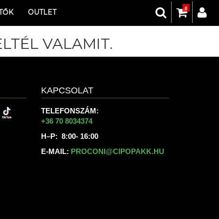
0
TŐK
OUTLET
LTÉL VALAMIT.
KAPCSOLAT
TELEFONSZÁM:
+36 70 8034374
H–P: 8:00- 16:00
E-MAIL:
PROCONI@CIPOPAKK.HU