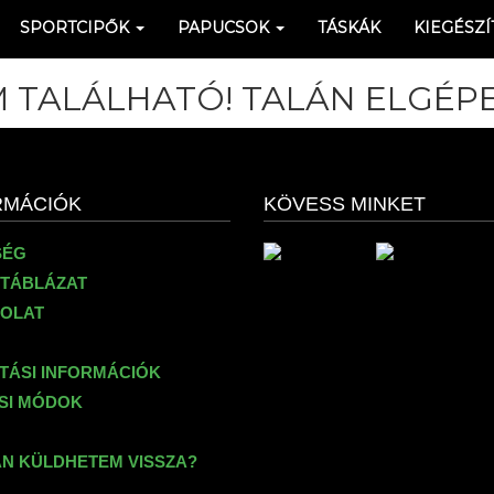
SPORTCIPŐK
PAPUCSOK
TÁSKÁK
KIEGÉSZÍ
 TALÁLHATÓ! TALÁN ELGÉPE
RMÁCIÓK
KÖVESS MINKET
SÉG
TÁBLÁZAT
OLAT
ÍTÁSI INFORMÁCIÓK
ÉSI MÓDOK
N KÜLDHETEM VISSZA?