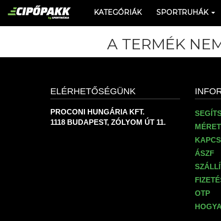
KATEGÓRIÁK
SPORTRUHÁK
A TERMÉK NEM
ELÉRHETŐSÉGÜNK
INFO
PROCONI HUNGÁRIA KFT.
SEGÍT
1118 BUDAPEST, ZÓLYOM ÚT 11.
MÉRET
KAPCS
ÁSZF
SZÁLL
FIZET
OTP
HOGYA