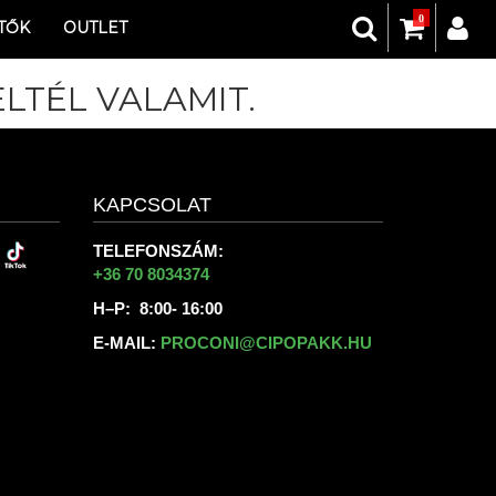
0
TŐK
OUTLET
LTÉL VALAMIT.
KAPCSOLAT
TELEFONSZÁM:
+36 70 8034374
H–P: 8:00- 16:00
E-MAIL:
PROCONI@CIPOPAKK.HU