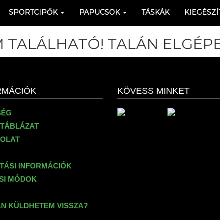
SPORTCIPŐK
PAPUCSOK
TÁSKÁK
KIEGÉSZÍ
 TALÁLHATÓ! TALÁN ELGÉPE
RMÁCIÓK
KÖVESS MINKET
SÉG
TÁBLÁZAT
OLAT
ÍTÁSI INFORMÁCIÓK
ÉSI MÓDOK
N KÜLDHETEM VISSZA?