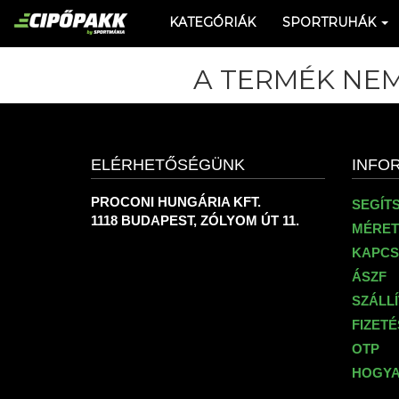
KATEGÓRIÁK
SPORTRUHÁK
A TERMÉK NEM
ELÉRHETŐSÉGÜNK
INFO
PROCONI HUNGÁRIA KFT.
SEGÍT
1118 BUDAPEST, ZÓLYOM ÚT 11.
MÉRET
KAPCS
ÁSZF
SZÁLL
FIZET
OTP
HOGYA