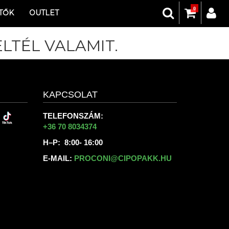
0
TŐK
OUTLET
LTÉL VALAMIT.
KAPCSOLAT
TELEFONSZÁM:
+36 70 8034374
H–P: 8:00- 16:00
E-MAIL:
PROCONI@CIPOPAKK.HU