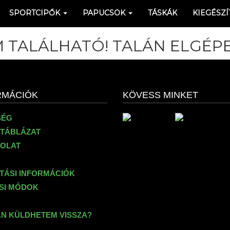
SPORTCIPŐK
PAPUCSOK
TÁSKÁK
KIEGÉSZÍ
 TALÁLHATÓ! TALÁN ELGÉPE
RMÁCIÓK
KÖVESS MINKET
SÉG
TÁBLÁZAT
OLAT
ÍTÁSI INFORMÁCIÓK
ÉSI MÓDOK
N KÜLDHETEM VISSZA?