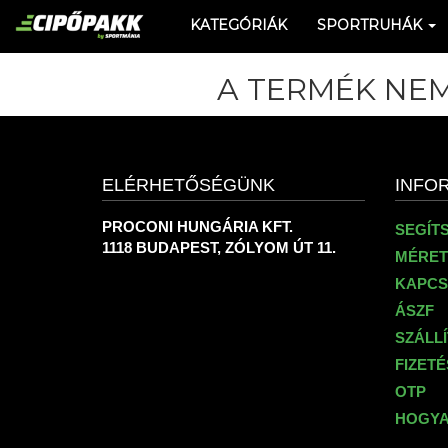
KATEGÓRIÁK
SPORTRUHÁK
A TERMÉK NEM
ELÉRHETŐSÉGÜNK
INFO
PROCONI HUNGÁRIA KFT.
SEGÍT
1118 BUDAPEST, ZÓLYOM ÚT 11.
MÉRET
KAPCS
ÁSZF
SZÁLL
FIZET
OTP
HOGYA