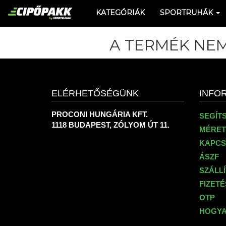
KATEGÓRIÁK
SPORTRUHÁK
A TERMÉK NEM
ELÉRHETŐSÉGÜNK
INFO
PROCONI HUNGÁRIA KFT.
SEGÍT
1118 BUDAPEST, ZÓLYOM ÚT 11.
MÉRET
KAPCS
ÁSZF
SZÁLL
FIZET
OTP
HOGYA