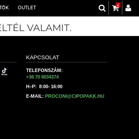
0
TŐK
OUTLET
LTÉL VALAMIT.
KAPCSOLAT
TELEFONSZÁM:
+36 70 8034374
H–P: 8:00- 16:00
E-MAIL:
PROCONI@CIPOPAKK.HU