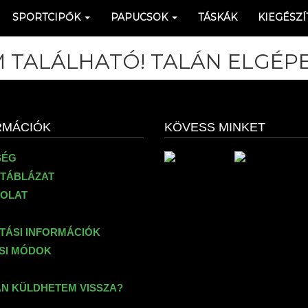
SPORTCIPŐK
PAPUCSOK
TÁSKÁK
KIEGÉSZÍ
 TALÁLHATÓ! TALÁN ELGÉPE
RMÁCIÓK
KÖVESS MINKET
SÉG
TÁBLÁZAT
OLAT
ÍTÁSI INFORMÁCIÓK
ÉSI MÓDOK
N KÜLDHETEM VISSZA?