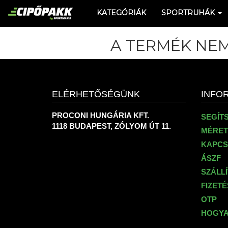
KATEGÓRIÁK
SPORTRUHÁK
A TERMÉK NEM
ELÉRHETŐSÉGÜNK
INFO
PROCONI HUNGÁRIA KFT.
SEGÍT
1118 BUDAPEST, ZÓLYOM ÚT 11.
MÉRET
KAPCS
ÁSZF
SZÁLL
FIZET
OTP
HOGYA