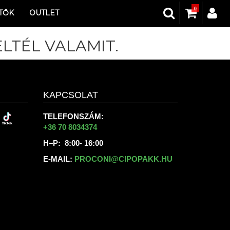
0
TŐK
OUTLET
LTÉL VALAMIT.
KAPCSOLAT
TELEFONSZÁM:
+36 70 8034374
H–P: 8:00- 16:00
E-MAIL:
PROCONI@CIPOPAKK.HU