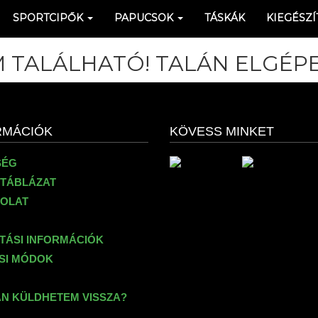
SPORTCIPŐK
PAPUCSOK
TÁSKÁK
KIEGÉSZÍ
 TALÁLHATÓ! TALÁN ELGÉPE
RMÁCIÓK
KÖVESS MINKET
SÉG
TÁBLÁZAT
OLAT
ÍTÁSI INFORMÁCIÓK
ÉSI MÓDOK
N KÜLDHETEM VISSZA?