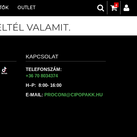
0
TŐK
OUTLET
LTÉL VALAMIT.
KAPCSOLAT
TELEFONSZÁM:
+36 70 8034374
H–P: 8:00- 16:00
E-MAIL:
PROCONI@CIPOPAKK.HU