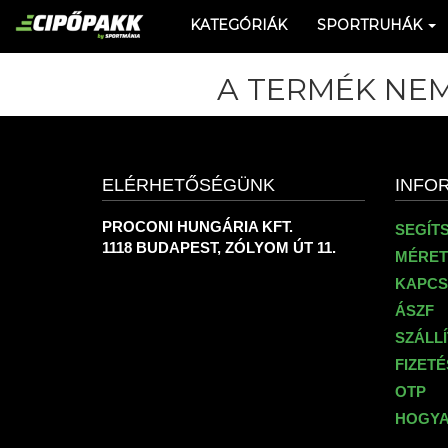
KATEGÓRIÁK
SPORTRUHÁK
A TERMÉK NEM
ELÉRHETŐSÉGÜNK
INFO
PROCONI HUNGÁRIA KFT.
SEGÍT
1118 BUDAPEST, ZÓLYOM ÚT 11.
MÉRET
KAPCS
ÁSZF
SZÁLL
FIZET
OTP
HOGYA