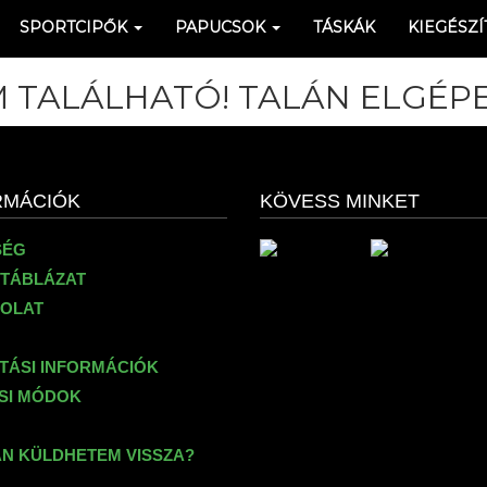
SPORTCIPŐK
PAPUCSOK
TÁSKÁK
KIEGÉSZÍ
 TALÁLHATÓ! TALÁN ELGÉPE
RMÁCIÓK
KÖVESS MINKET
SÉG
TÁBLÁZAT
OLAT
ÍTÁSI INFORMÁCIÓK
ÉSI MÓDOK
N KÜLDHETEM VISSZA?