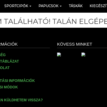
SPORTCIPŐK
PAPUCSOK
TÁSKÁK
KIEGÉSZÍ
 TALÁLHATÓ! TALÁN ELGÉPE
RMÁCIÓK
KÖVESS MINKET
SÉG
TÁBLÁZAT
OLAT
ÍTÁSI INFORMÁCIÓK
ÉSI MÓDOK
N KÜLDHETEM VISSZA?