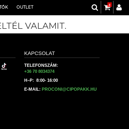
0
TŐK
OUTLET
LTÉL VALAMIT.
KAPCSOLAT
TELEFONSZÁM:
+36 70 8034374
H–P: 8:00- 16:00
E-MAIL:
PROCONI@CIPOPAKK.HU