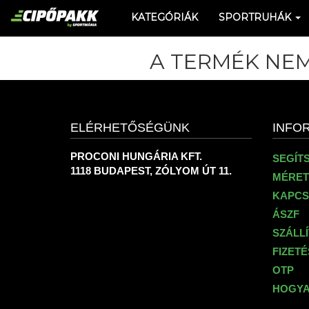
KATEGÓRIÁK
SPORTRUHÁK
A TERMÉK NEM
ELÉRHETŐSÉGÜNK
INFO
PROCONI HUNGÁRIA KFT.
SEGÍT
1118 BUDAPEST, ZÓLYOM ÚT 11.
MÉRET
KAPCS
ÁSZF
SZÁLL
FIZET
OTP
HOGYA