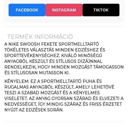
FACEBOOK
INSTAGRAM
TIKTOK
TERMÉK INFORMÁCIÓ
A NIKE SWOOSH FEKETE SPORTMELLTARTÓ
TÖKÉLETES VÁLASZTÁS MINDEN EDZÉSHEZ ÉS
SPORTTEVÉKENYSÉGHEZ. KIVÁLÓ MINŐSÉGŰ
ANYAGBÓL KÉSZÜLT ÉS STÍLUSOS DIZÁJNNAL
RENDELKEZIK, HOGY MINDEN MOZGÁST TÁMOGASSON
ÉS STÍLUSOSAN MUTASSON KI.
KÉNYELEM: EZ A SPORTMELLTARTÓ PUHA ÉS
RUGALMAS ANYAGBÓL KÉSZÜLT, AMELY LEHETŐVÉ
TESZI A SZABAD MOZGÁST ÉS A KÉNYELMES
VISELETET. AZ ANYAG GYORSAN SZÁRAD ÉS ELVEZETI A
NEDVESSÉGET, ÍGY MINDIG SZÁRAZ ÉS FRISS ÉRZETET
NYÚJT AZ EDZÉSEK SORÁN.