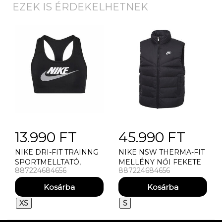
EZEK IS ÉRDEKELHETNEK
13.990 FT
45.990 FT
NIKE DRI-FIT TRAINNG
NIKE NSW THERMA-FIT
SPORTMELLTATÓ,
MELLÉNY NŐI FEKETE
887224684656
887224684656
FEKETE
XS
S