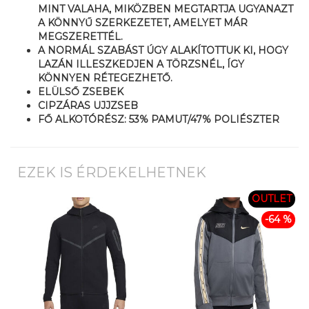
MINT VALAHA, MIKÖZBEN MEGTARTJA UGYANAZT
A KÖNNYŰ SZERKEZETET, AMELYET MÁR
MEGSZERETTÉL.
A NORMÁL SZABÁST ÚGY ALAKÍTOTTUK KI, HOGY
LAZÁN ILLESZKEDJEN A TÖRZSNÉL, ÍGY
KÖNNYEN RÉTEGEZHETŐ.
ELÜLSŐ ZSEBEK
CIPZÁRAS UJJZSEB
FŐ ALKOTÓRÉSZ: 53% PAMUT/47% POLIÉSZTER
EZEK IS ÉRDEKELHETNEK
OUTLET
-64 %