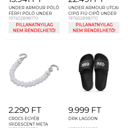
UNDER ARMOUR PÓLÓ
UNDER ARMOUR UTCAI
FÉRFI PÓLÓ UNDER
CIPŐ FIÚ CIPÕ UNDER
197602898170
197602898170
ARMOUR UA TECH
ARMOUR UA BPS
PLAY SHORT SLEEVE
PILLANATNYILAG
ROGUE 4 AL
PILLANATNYILAG
NEM RENDELHETŐ!
NEM RENDELHETŐ!
2.290 FT
9.999 FT
CROCS EGYÉB
DRK LAGOON
IRIDESCENT META