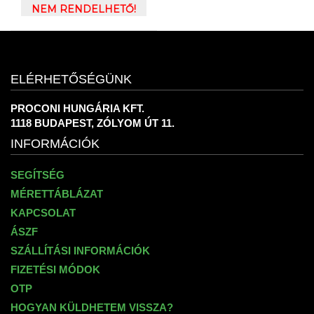
LOGO HOODIE
NEM RENDELHETŐ!
ELÉRHETŐSÉGÜNK
PROCONI HUNGÁRIA KFT.
1118 BUDAPEST, ZÓLYOM ÚT 11.
INFORMÁCIÓK
SEGÍTSÉG
MÉRETTÁBLÁZAT
KAPCSOLAT
ÁSZF
SZÁLLÍTÁSI INFORMÁCIÓK
FIZETÉSI MÓDOK
OTP
HOGYAN KÜLDHETEM VISSZA?