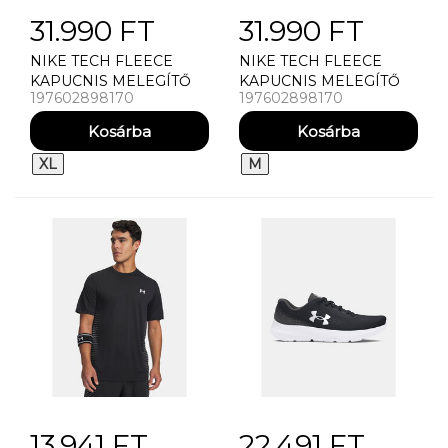
31.990 FT
31.990 FT
NIKE TECH FLEECE
NIKE TECH FLEECE
KAPUCNIS MELEGÍTŐ
KAPUCNIS MELEGÍTŐ
197602898170
197602898170
FELSŐ GYEREK MÉRET
FELSŐ GYEREK MÉRET
PIROS
SZÜRKE
XL
M
13.941 FT
22.491 FT