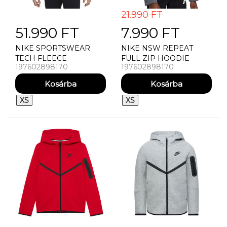
21.990 FT
51.990 FT
7.990 FT
NIKE SPORTSWEAR
NIKE NSW REPEAT
TECH FLEECE
FULL ZIP HOODIE
197602898170
197602898170
WINDRUNNER FULL
GYEREK MÉRET
ZIP PULÓVER
XS
XS