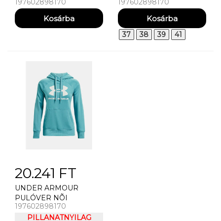
197602898170
197602898170
RIVET STRAP
37
38
39
41
20.241 FT
UNDER ARMOUR
PULÓVER NÕI
197602898170
PULÓVER UNDER
ARMOUR RIVAL FLEECE
PILLANATNYILAG