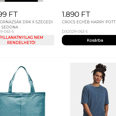
99 FT
1.890 FT
TORNAZSÁK DRK X SZEGEDI
CROCS EGYÉB HARRY POTT
- SEDONA
9-063-5
DX2029-063-5
PILLANATNYILAG NEM
RENDELHETŐ!