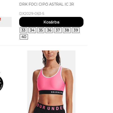
DRK FOCI CIPŐ ASTRAL IC JR
DX2029-063-5
M
33
34
35
36
37
38
39
40