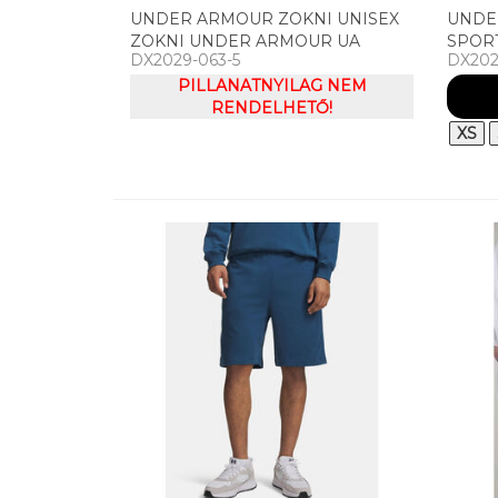
UNDER ARMOUR ZOKNI UNISEX
UNDE
ZOKNI UNDER ARMOUR UA
SPOR
DX2029-063-5
DX202
PERFORMANCE COTTON 3P QTR
UA RI
PILLANATNYILAG NEM
RENDELHETŐ!
XS