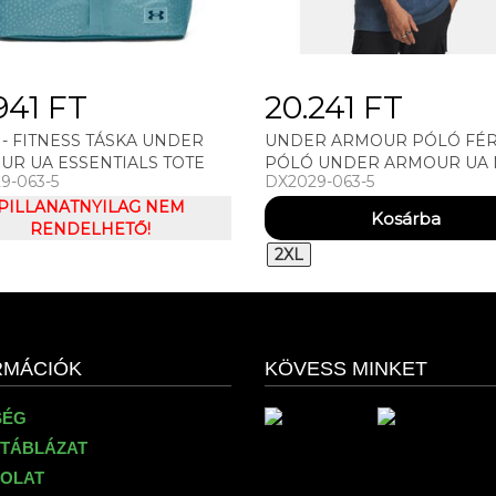
941 FT
20.241 FT
 - FITNESS TÁSKA UNDER
UNDER ARMOUR PÓLÓ FÉR
UR UA ESSENTIALS TOTE
PÓLÓ UNDER ARMOUR UA
9-063-5
DX2029-063-5
OS LOGO WASH SS-BLU
PILLANATNYILAG NEM
RENDELHETŐ!
2XL
RMÁCIÓK
KÖVESS MINKET
SÉG
TÁBLÁZAT
OLAT