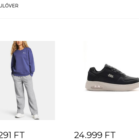
PULÓVER
291 FT
24.999 FT