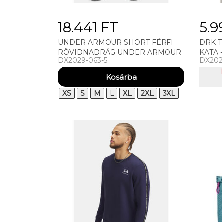
18.441 FT
5.9
UNDER ARMOUR SHORT FÉRFI
DRK 
RÖVIDNADRÁG UNDER ARMOUR
KATA 
DX2029-063-5
DX202
UA RIVAL LW SHORTS
XS
S
M
L
XL
2XL
3XL