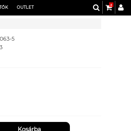
0
TŐK
OUTLET
063-5
3