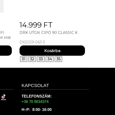
14.999 FT
FI
DRK UTCAI CIPŐ 90 CLASSIC K
 M HW
DX2029-063-5
31
32
33
34
35
KAPCSOLAT
TELEFONSZÁM:
+36 70 8034374
H–P: 8:00- 16:00