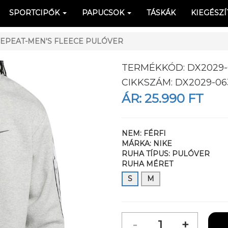
SPORTCIPŐK
PAPUCSOK
TÁSKÁK
KIEGÉSZÍ
EPEAT-MEN'S FLEECE PULÓVER
TERMÉKKÓD:
DX2029-
CIKKSZÁM:
DX2029-06
ÁR:
25.990 FT
NEM:
FÉRFI
MÁRKA:
NIKE
RUHA TÍPUS:
PULÓVER
RUHA MÉRET
S
M