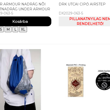
R ARMOUR NADRÁG NÕI
DRK UTCAI CIPŐ AIRSTEP
TNADRÁG UNDER ARMOUR
9-063-5
DX2029-063-5
VAL FLC STRAIGHT PANT
PILLANATNYILAG NE
RENDELHETŐ!
S
M
L
XL