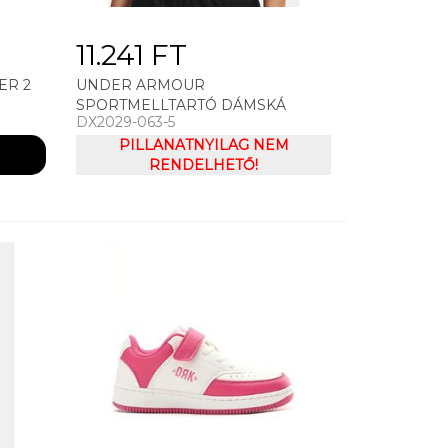
11.241 FT
ER 2
UNDER ARMOUR
SPORTMELLTARTÓ DÁMSKÁ
DX2029-063-5
PODPRSENKA UNDER ARMOUR
MID KEYHOLE BRA
PILLANATNYILAG NEM
RENDELHETŐ!