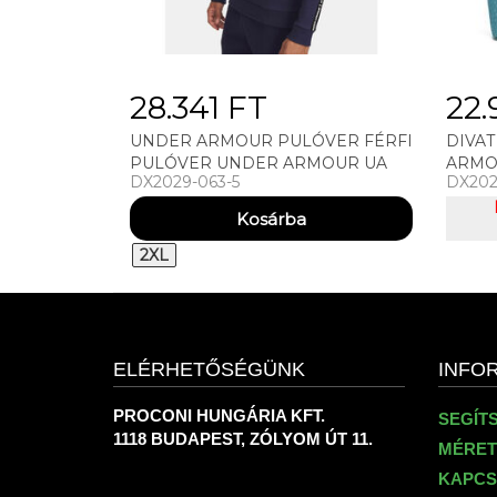
28.341 FT
22.
UNDER ARMOUR PULÓVER FÉRFI
DIVAT
PULÓVER UNDER ARMOUR UA
ARMO
DX2029-063-5
DX202
ICON FLEECE CREW TAPING
2XL
ELÉRHETŐSÉGÜNK
INFO
PROCONI HUNGÁRIA KFT.
SEGÍT
1118 BUDAPEST, ZÓLYOM ÚT 11.
MÉRET
KAPCS