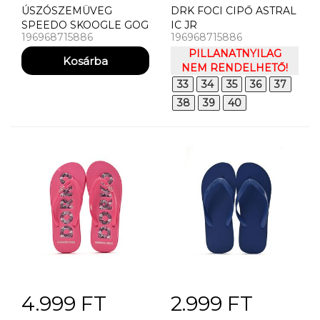
ÚSZÓSZEMÜVEG
DRK FOCI CIPŐ ASTRAL
SPEEDO SKOOGLE GOG
IC JR
196968715886
196968715886
IU BLUE/GREEN (UK)
PILLANATNYILAG
NEM RENDELHETŐ!
33
34
35
36
37
38
39
40
4.999 FT
2.999 FT