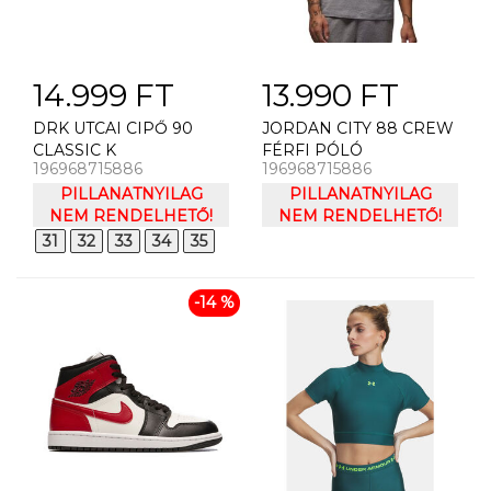
14.999 FT
13.990 FT
DRK UTCAI CIPŐ 90
JORDAN CITY 88 CREW
CLASSIC K
FÉRFI PÓLÓ
196968715886
196968715886
PILLANATNYILAG
PILLANATNYILAG
NEM RENDELHETŐ!
NEM RENDELHETŐ!
31
32
33
34
35
-14 %