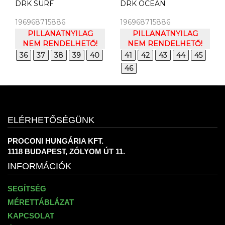
DRK SURF
DRK OCEAN
196968715886
196968715886
PILLANATNYILAG
PILLANATNYILAG
NEM RENDELHETŐ!
NEM RENDELHETŐ!
36
37
38
39
40
41
42
43
44
45
46
ELÉRHETŐSÉGÜNK
PROCONI HUNGÁRIA KFT.
1118 BUDAPEST, ZÓLYOM ÚT 11.
INFORMÁCIÓK
SEGÍTSÉG
MÉRETTÁBLÁZAT
KAPCSOLAT