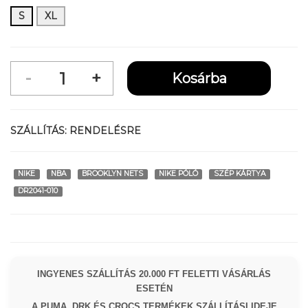
S
XL
SZÁLLÍTÁS:
RENDELÉSRE
NIKE
NBA
BROOKLYN NETS
NIKE PÓLÓ
SZÉP KÁRTYA
DR2041-010
INGYENES SZÁLLÍTÁS 20.000 FT FELETTI VÁSÁRLÁS
ESETÉN
A PUMA, DRK ÉS CROCS TERMÉKEK SZÁLLÍTÁSI IDEJE