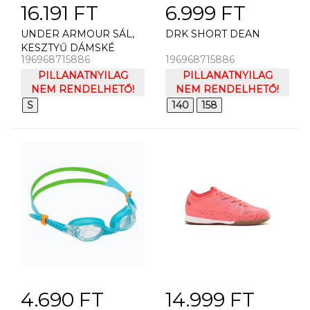
16.191 FT
6.999 FT
UNDER ARMOUR SÁL,
DRK SHORT DEAN
KESZTYŰ DÁMSKÉ
196968715886
196968715886
RUKAVICE UNDER
ARMOUR W RUN
PILLANATNYILAG
PILLANATNYILAG
CONVERTIBLE GLOVES
NEM RENDELHETŐ!
NEM RENDELHETŐ!
S
140
158
4.690 FT
14.999 FT