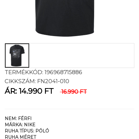
TERMÉKKÓD:
196968715886
CIKKSZÁM:
FN2041-010
ÁR:
14.990 FT
16.990 FT
AKCIÓ IDŐTARTAMA:
2024-05-22 - 2030-05-31
NEM:
FÉRFI
MÁRKA:
NIKE
RUHA TÍPUS:
PÓLÓ
RUHA MÉRET