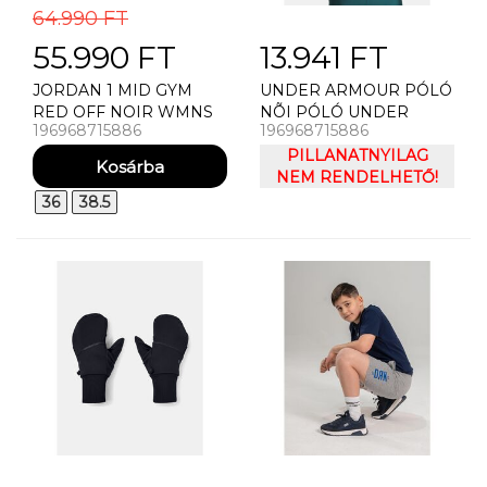
64.990 FT
55.990 FT
13.941 FT
JORDAN 1 MID GYM
UNDER ARMOUR PÓLÓ
RED OFF NOIR WMNS
NÕI PÓLÓ UNDER
196968715886
196968715886
UTCAI CIPŐ
ARMOUR HEATGEAR
CROP MOCK SS
PILLANATNYILAG
NEM RENDELHETŐ!
36
38.5