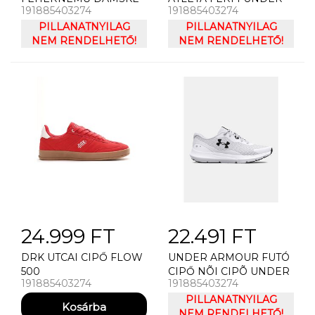
191885403274
191885403274
KALHOTKY UNDER
ARMOUR UA TECH
ARMOUR PS HIPSTER
PILLANATNYILAG
TANK TRIKÓ
PILLANATNYILAG
PRINT (3KS)
NEM RENDELHETŐ!
NEM RENDELHETŐ!
24.999 FT
22.491 FT
DRK UTCAI CIPŐ FLOW
UNDER ARMOUR FUTÓ
500
CIPŐ NÕI CIPÕ UNDER
191885403274
191885403274
ARMOUR UA W SURGE
3
PILLANATNYILAG
NEM RENDELHETŐ!