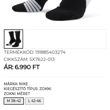
TERMÉKKÓD:
191885403274
CIKKSZÁM:
SX7622-013
ÁR:
6.990 FT
MÁRKA:
NIKE
KIEGÉSZÍTŐ TÍPUS:
ZOKNI
ZOKNI MÉRET
M 38-42
L 42-46