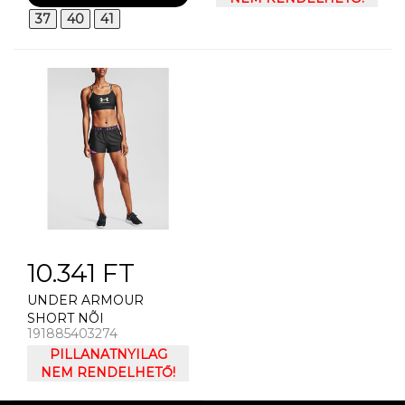
37
40
41
10.341 FT
UNDER ARMOUR
SHORT NÕI
191885403274
RÖVIDNADRÁG UNDER
ARMOUR PLAY UP
PILLANATNYILAG
SHORTS 3.0
NEM RENDELHETŐ!