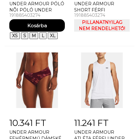
UNDER ARMOUR PÓLÓ
UNDER ARMOUR
NÕI PÓLÓ UNDER
SHORT FÉRFI
191885403274
191885403274
ARMOUR UA RIVAL RIB
RÖVIDNADRÁG UNDER
MOCK SS TEE
ARMOUR UA NEXT GEN
PILLANATNYILAG
SHORT
NEM RENDELHETŐ!
XS
S
M
L
XL
10.341 FT
11.241 FT
UNDER ARMOUR
UNDER ARMOUR
FEHÉRNEMŰ DÁMSKÉ
ATLÉTA FÉRFI UNDER