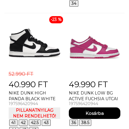
34
-23 %
52.990 FT
40.990 FT
49.990 FT
NIKE DUNK HIGH
NIKE DUNK LOW BG
PANDA BLACK WHITE
ACTIVE FUCHSIA UTCAI
197596420944
197596420944
UTCAI CIPŐ
CIPŐ
PILLANATNYILAG
NEM RENDELHETŐ!
41
42
42.5
43
36
38.5