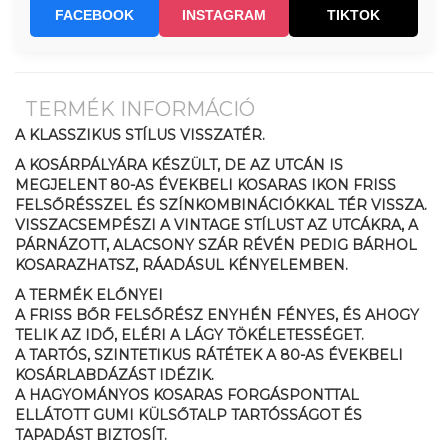
FACEBOOK
INSTAGRAM
TIKTOK
TERMÉK INFORMÁCIÓ
A KLASSZIKUS STÍLUS VISSZATÉR.
A KOSÁRPÁLYÁRA KÉSZÜLT, DE AZ UTCÁN IS
MEGJELENT 80-AS ÉVEKBELI KOSARAS IKON FRISS
FELSŐRÉSSZEL ÉS SZÍNKOMBINÁCIÓKKAL TÉR VISSZA.
VISSZACSEMPÉSZI A VINTAGE STÍLUST AZ UTCÁKRA, A
PÁRNÁZOTT, ALACSONY SZÁR RÉVÉN PEDIG BÁRHOL
KOSARAZHATSZ, RÁADÁSUL KÉNYELEMBEN.
A TERMÉK ELŐNYEI
A FRISS BŐR FELSŐRÉSZ ENYHÉN FÉNYES, ÉS AHOGY
TELIK AZ IDŐ, ELÉRI A LÁGY TÖKÉLETESSÉGET.
A TARTÓS, SZINTETIKUS RÁTÉTEK A 80-AS ÉVEKBELI
KOSÁRLABDÁZÁST IDÉZIK.
A HAGYOMÁNYOS KOSARAS FORGÁSPONTTAL
ELLÁTOTT GUMI KÜLSŐTALP TARTÓSSÁGOT ÉS
TAPADÁST BIZTOSÍT.