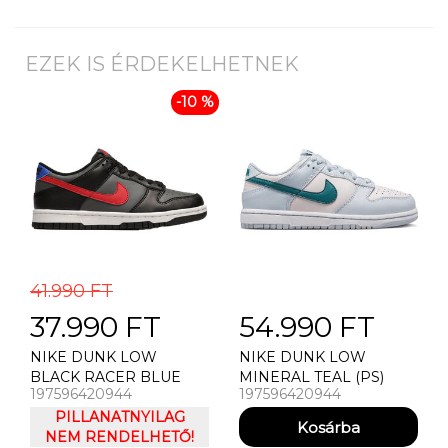
EZEK IS ÉRDEKELHETNEK
-10 %
41.990 FT
37.990 FT
54.990 FT
NIKE DUNK LOW
NIKE DUNK LOW
BLACK RACER BLUE
MINERAL TEAL (PS)
197596420944
197596420944
UNIVERSITY RED (GS)
UTCAI CIPŐ
UTCAI CIPŐ
PILLANATNYILAG
NEM RENDELHETŐ!