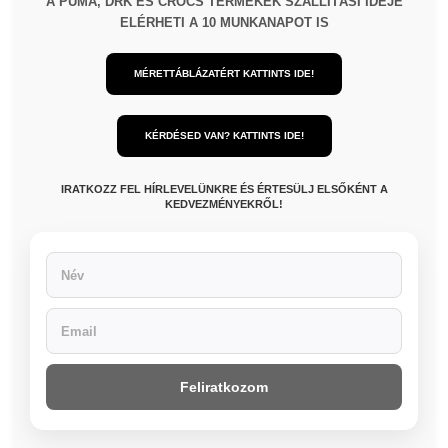
A PUMA, DRK ÉS CROCS TERMÉKEK SZÁLLÍTÁSI IDEJE
ELÉRHETI A 10 MUNKANAPOT IS
MÉRETTÁBLÁZATÉRT KATTINTS IDE!
KÉRDÉSED VAN? KATTINTS IDE!
IRATKOZZ FEL HÍRLEVELÜNKRE ÉS ÉRTESÜLJ ELSŐKÉNT A
KEDVEZMÉNYEKRŐL!
Feliratkozom