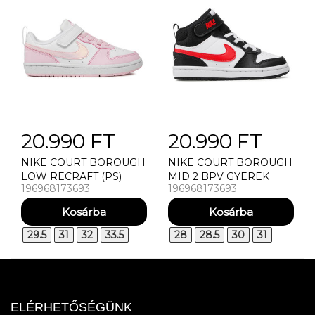
20.990 FT
20.990 FT
NIKE COURT BOROUGH
NIKE COURT BOROUGH
LOW RECRAFT (PS)
MID 2 BPV GYEREK
196968173693
196968173693
PINK GYEREK UTCAI
UTCAI CIPŐ
CIPŐ
29.5
31
32
33.5
28
28.5
30
31
ELÉRHETŐSÉGÜNK