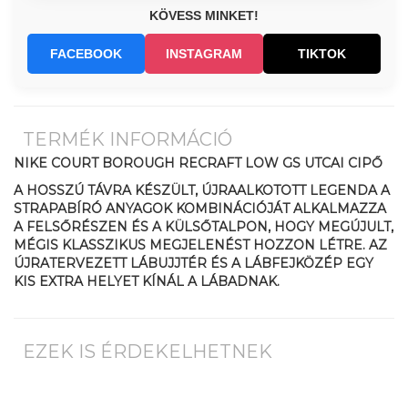
KÖVESS MINKET!
FACEBOOK
INSTAGRAM
TIKTOK
TERMÉK INFORMÁCIÓ
NIKE COURT BOROUGH RECRAFT LOW GS UTCAI CIPŐ
A HOSSZÚ TÁVRA KÉSZÜLT, ÚJRAALKOTOTT LEGENDA A
STRAPABÍRÓ ANYAGOK KOMBINÁCIÓJÁT ALKALMAZZA
A FELSŐRÉSZEN ÉS A KÜLSŐTALPON, HOGY MEGÚJULT,
MÉGIS KLASSZIKUS MEGJELENÉST HOZZON LÉTRE. AZ
ÚJRATERVEZETT LÁBUJJTÉR ÉS A LÁBFEJKÖZÉP EGY
KIS EXTRA HELYET KÍNÁL A LÁBADNAK.
EZEK IS ÉRDEKELHETNEK