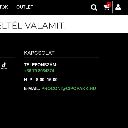
0
TŐK
OUTLET
LTÉL VALAMIT.
KAPCSOLAT
TELEFONSZÁM:
+36 70 8034374
H–P: 8:00- 16:00
E-MAIL:
PROCONI@CIPOPAKK.HU