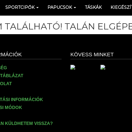
SPORTCIPŐK
PAPUCSOK
TÁSKÁK
KIEGÉSZÍ
 TALÁLHATÓ! TALÁN ELGÉPE
RMÁCIÓK
KÖVESS MINKET
SÉG
TÁBLÁZAT
OLAT
ÍTÁSI INFORMÁCIÓK
ÉSI MÓDOK
N KÜLDHETEM VISSZA?