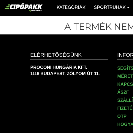
KATEGÓRIÁK
SPORTRUHÁK
A TERMÉK NEM
ELÉRHETŐSÉGÜNK
INFO
PROCONI HUNGÁRIA KFT.
SEGÍT
1118 BUDAPEST, ZÓLYOM ÚT 11.
MÉRET
KAPCS
ÁSZF
SZÁLL
FIZET
OTP
HOGYA