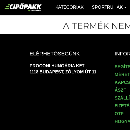
KATEGÓRIÁK
SPORTRUHÁK
A TERMÉK NEM
ELÉRHETŐSÉGÜNK
INFO
PROCONI HUNGÁRIA KFT.
SEGÍT
1118 BUDAPEST, ZÓLYOM ÚT 11.
MÉRET
KAPCS
ÁSZF
SZÁLL
FIZET
OTP
HOGYA