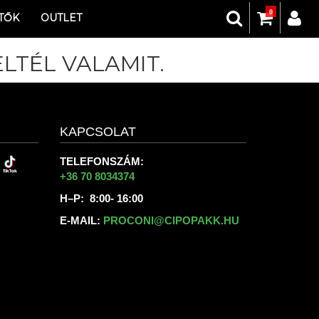
0
TŐK
OUTLET
LTÉL VALAMIT.
KAPCSOLAT
TELEFONSZÁM:
+36 70 8034374
H–P: 8:00- 16:00
E-MAIL:
PROCONI@CIPOPAKK.HU