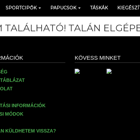
SPORTCIPŐK
PAPUCSOK
TÁSKÁK
KIEGÉSZÍ
 TALÁLHATÓ! TALÁN ELGÉPE
RMÁCIÓK
KÖVESS MINKET
SÉG
TÁBLÁZAT
OLAT
ÍTÁSI INFORMÁCIÓK
ÉSI MÓDOK
N KÜLDHETEM VISSZA?