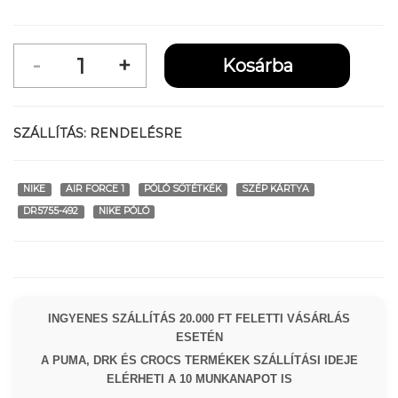
SZÁLLÍTÁS:
RENDELÉSRE
NIKE
AIR FORCE 1
PÓLÓ SÖTÉTKÉK
SZÉP KÁRTYA
DR5755-492
NIKE PÓLÓ
INGYENES SZÁLLÍTÁS 20.000 FT FELETTI VÁSÁRLÁS
ESETÉN
A PUMA, DRK ÉS CROCS TERMÉKEK SZÁLLÍTÁSI IDEJE
ELÉRHETI A 10 MUNKANAPOT IS