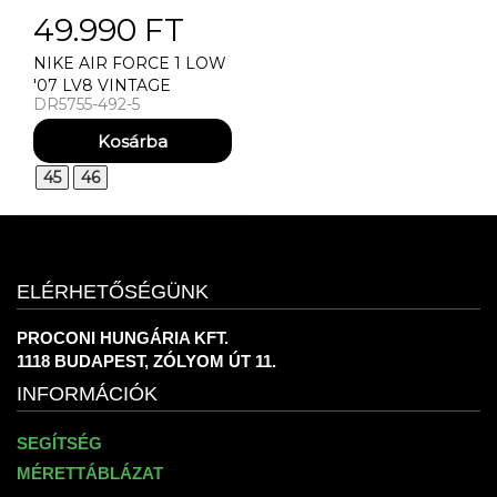
49.990 FT
NIKE AIR FORCE 1 LOW
'07 LV8 VINTAGE
DR5755-492-5
GREEN UTCAI CIPŐ
45
46
ELÉRHETŐSÉGÜNK
PROCONI HUNGÁRIA KFT.
1118 BUDAPEST, ZÓLYOM ÚT 11.
INFORMÁCIÓK
SEGÍTSÉG
MÉRETTÁBLÁZAT