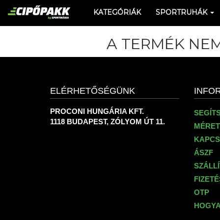
KATEGÓRIÁK
SPORTRUHÁK
A TERMÉK NEM
ELÉRHETŐSÉGÜNK
INFO
PROCONI HUNGÁRIA KFT.
SEGÍT
1118 BUDAPEST, ZÓLYOM ÚT 11.
MÉRET
KAPCS
ÁSZF
SZÁLL
FIZET
OTP
HOGYA