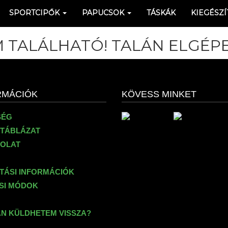
SPORTCIPŐK
PAPUCSOK
TÁSKÁK
KIEGÉSZÍ
 TALÁLHATÓ! TALÁN ELGÉPE
RMÁCIÓK
KÖVESS MINKET
SÉG
TÁBLÁZAT
OLAT
ÍTÁSI INFORMÁCIÓK
ÉSI MÓDOK
N KÜLDHETEM VISSZA?