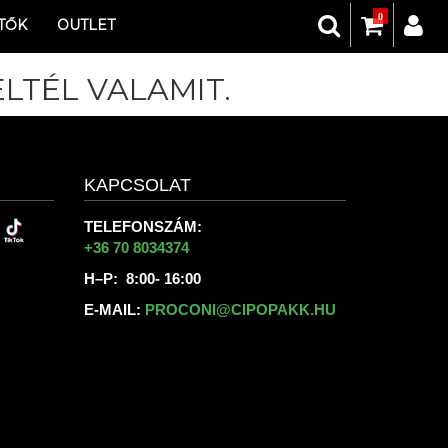
0
TŐK
OUTLET
LTÉL VALAMIT.
KAPCSOLAT
TELEFONSZÁM:
+36 70 8034374
H–P: 8:00- 16:00
E-MAIL:
PROCONI@CIPOPAKK.HU