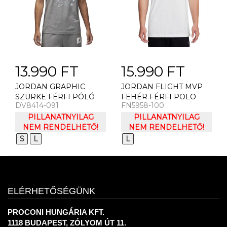
13.990 FT
15.990 FT
JORDAN GRAPHIC
JORDAN FLIGHT MVP
SZÜRKE FÉRFI PÓLÓ
FEHÉR FÉRFI POLO
DV8414-091
FN5958-100
PILLANATNYILAG
PILLANATNYILAG
NEM RENDELHETŐ!
NEM RENDELHETŐ!
S
L
L
ELÉRHETŐSÉGÜNK
PROCONI HUNGÁRIA KFT.
1118 BUDAPEST, ZÓLYOM ÚT 11.