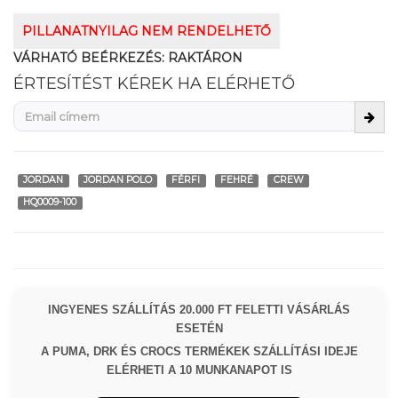
PILLANATNYILAG NEM RENDELHETŐ
VÁRHATÓ BEÉRKEZÉS:
RAKTÁRON
ÉRTESÍTÉST KÉREK HA ELÉRHETŐ
JORDAN
JORDAN POLO
FÉRFI
FEHRÉ
CREW
HQ0009-100
INGYENES SZÁLLÍTÁS 20.000 FT FELETTI VÁSÁRLÁS
ESETÉN
A PUMA, DRK ÉS CROCS TERMÉKEK SZÁLLÍTÁSI IDEJE
ELÉRHETI A 10 MUNKANAPOT IS