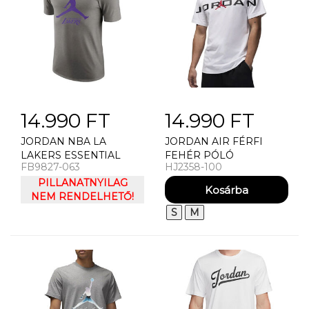
14.990 FT
14.990 FT
JORDAN NBA LA
JORDAN AIR FÉRFI
LAKERS ESSENTIAL
FEHÉR PÓLÓ
FB9827-063
HJ2358-100
FÉRFI PÓLÓ
PILLANATNYILAG
NEM RENDELHETŐ!
S
M