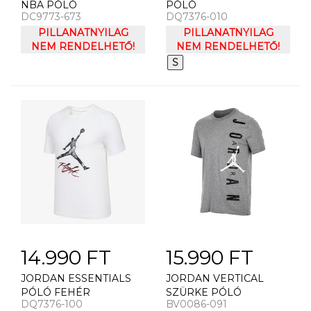
NBA PÓLÓ
PÓLÓ
DC9773-673
DQ7376-010
PILLANATNYILAG
PILLANATNYILAG
NEM RENDELHETŐ!
NEM RENDELHETŐ!
S
14.990 FT
15.990 FT
JORDAN ESSENTIALS
JORDAN VERTICAL
PÓLÓ FEHÉR
SZÜRKE PÓLÓ
DQ7376-100
BV0086-091