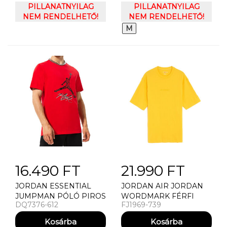
PILLANATNYILAG
PILLANATNYILAG
NEM RENDELHETŐ!
NEM RENDELHETŐ!
M
16.490 FT
21.990 FT
JORDAN ESSENTIAL
JORDAN AIR JORDAN
JUMPMAN PÓLÓ PIROS
WORDMARK FÉRFI
DQ7376-612
FJ1969-739
PÓLÓ