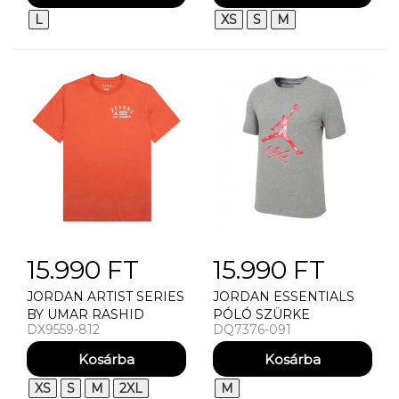
L
XS
S
M
15.990 FT
15.990 FT
JORDAN ARTIST SERIES
JORDAN ESSENTIALS
BY UMAR RASHID
PÓLÓ SZÜRKE
DX9559-812
DQ7376-091
PÓLÓ
XS
S
M
2XL
M