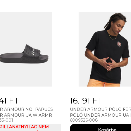
41 FT
16.191 FT
R ARMOUR NÕI PAPUCS
UNDER ARMOUR PÓLÓ FÉR
R ARMOUR UA W ARMR
PÓLÓ UNDER ARMOUR UA
33-001
6009326-008
 LITE
60/40S CITY CLASSIC SS-BLK
PILLANATNYILAG NEM