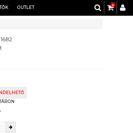
0
TŐK
OUTLET
11682
8
ENDELHETŐ
TÁRON
A