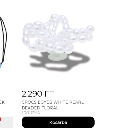
2.290 FT
CK
CROCS EGYÉB WHITE PEARL
BEADED FLORAL
10016256
M