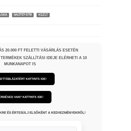
ÁSKA
9A0757-R78
KSZLT
S 20.000 FT FELETTI VÁSÁRLÁS ESETÉN
TERMÉKEK SZÁLLÍTÁSI IDEJE ELÉRHETI A 10
MUNKANAPOT IS
ETTÁBLÁZATÉRT KATTINTS IDE!
ÉRDÉSED VAN? KATTINTS IDE!
NKRE ÉS ÉRTESÜLJ ELSŐKÉNT A KEDVEZMÉNYEKRŐL!