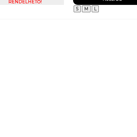
RENDELHETŐ!
S
M
L