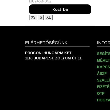
1382438-002
UA FLY BY 3'' SHORTS
XS
S
XL
ELÉRHETŐSÉGÜNK
INFO
PROCONI HUNGÁRIA KFT.
SEGÍT
1118 BUDAPEST, ZÓLYOM ÚT 11.
MÉRET
KAPCS
ÁSZF
SZÁLL
FIZET
OTP
HOGYA