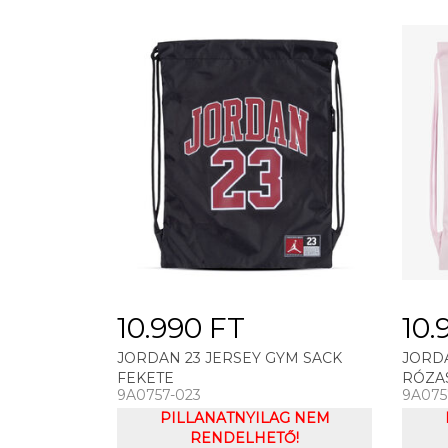
10.990 FT
10.
JORDAN 23 JERSEY GYM SACK
JORDA
FEKETE
RÓZA
9A0757-023
9A075
PILLANATNYILAG NEM
RENDELHETŐ!