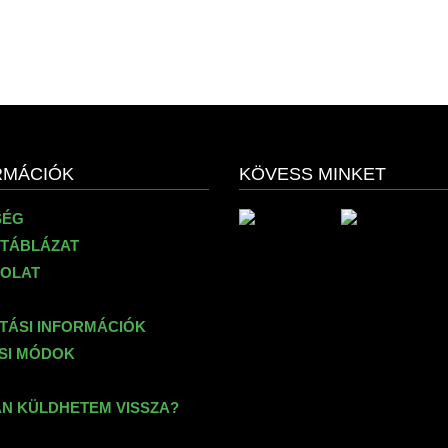
RMÁCIÓK
KÖVESS MINKET
SÉG
TÁBLÁZAT
OLAT
ÍTÁSI INFORMÁCIÓK
ÉSI MÓDOK
N KÜLDHETEM VISSZA?