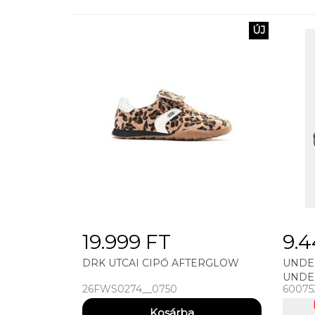
ÚJ
19.999 FT
9.4
DRK UTCAI CIPŐ AFTERGLOW
UNDE
UNDE
26FWS0274__0750
60075
SLIDE