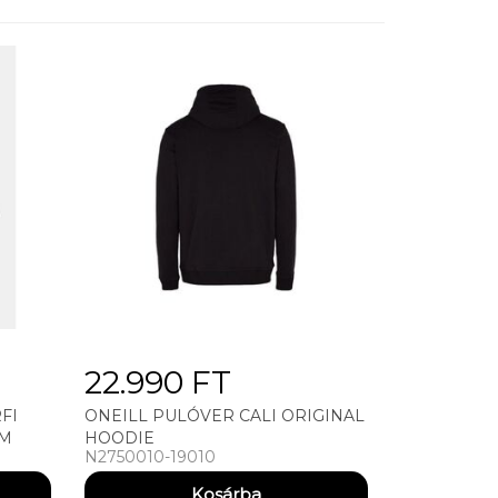
22.990 FT
FI
ONEILL PULÓVER CALI ORIGINAL
 M
HOODIE
N2750010-19010