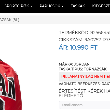
SPORTCIPŐK
PAPUCSOK
TÁSKÁK
KIEGÉSZÍ
ZSÁK (8L)
TERMÉKKÓD:
8256645
CIKKSZÁM:
9A0757-R7
ÁR:
10.990 FT
MÁRKA:
JORDAN
TÁSKA TÍPUS:
TORNAZSÁK
PILLANATNYILAG NEM R
VÁRHATÓ BEÉRKEZÉS:
RAK
ÉRTESÍTÉST KÉREK H
ELÉRHETŐ