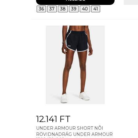
36
37
38
39
40
41
12.141 FT
UNDER ARMOUR SHORT NÕI
RÖVIDNADRÁG UNDER ARMOUR