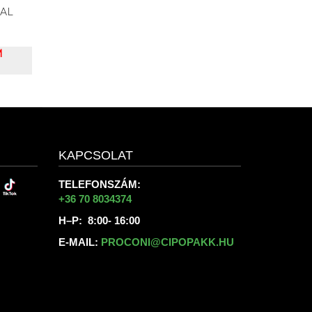
IAL
M
KAPCSOLAT
TELEFONSZÁM:
+36 70 8034374
H–P: 8:00- 16:00
E-MAIL:
PROCONI@CIPOPAKK.HU