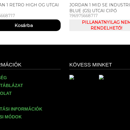
N 1 RETRO HIGH OG UTCAI
JORDAN 1 MID SE INDUSTR
BLUE (GS) UTCAI CIPŐ
5668717
196975668717
PILLANATNYILAG NE
RENDELHETŐ!
RMÁCIÓK
KÖVESS MINKET
SÉG
TÁBLÁZAT
OLAT
ÍTÁSI INFORMÁCIÓK
ÉSI MÓDOK