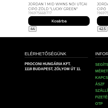
JORDAN 1 MID WMNS NŐI UTCAI
JORDA
CIPŐ ZÖLD "LUCKY GREEN"
CIPŐ
196975668717
19697
44
42.5
ELÉRHETŐSÉGÜNK
INFO
PROCONI HUNGÁRIA KFT.
SEGÍT
1118 BUDAPEST, ZÓLYOM ÚT 11.
MÉRET
KAPCS
ÁSZF
SZÁLL
FIZET
OTP