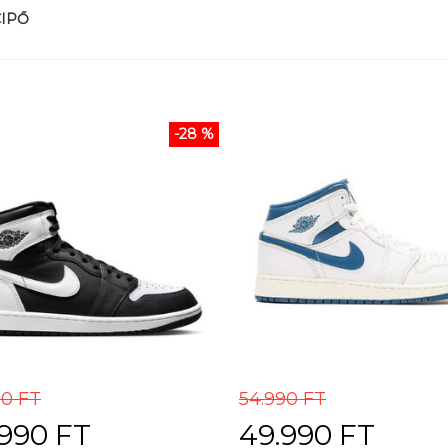
CIPŐ
-28 %
90 FT
54.990 FT
990 FT
49.990 FT