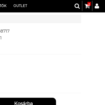
0
TŐK
OUTLET
68717
1