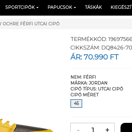
SPORTCIPŐK
PAPUCSOK
TÁSKÁK
KIEGÉSZÍ
 OCHRE FÉRFI UTCAI CIPŐ
TERMÉKKÓD:
1969756
CIKKSZÁM:
DQ8426-70
ÁR:
70.990 FT
NEM:
FÉRFI
MÁRKA:
JORDAN
CIPŐ TÍPUS:
UTCAI CIPŐ
CIPŐ MÉRET
45