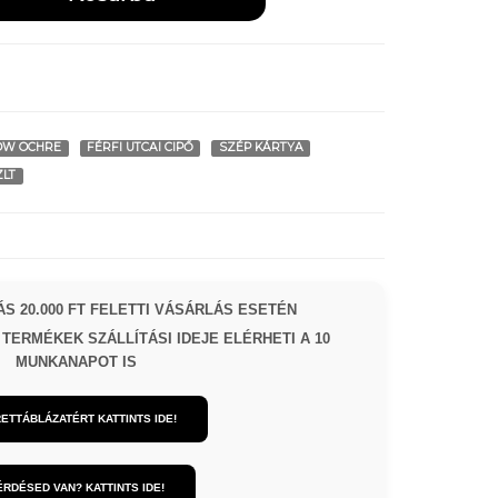
OW OCHRE
FÉRFI UTCAI CIPŐ
SZÉP KÁRTYA
ZLT
S 20.000 FT FELETTI VÁSÁRLÁS ESETÉN
TERMÉKEK SZÁLLÍTÁSI IDEJE ELÉRHETI A 10
MUNKANAPOT IS
ETTÁBLÁZATÉRT KATTINTS IDE!
ÉRDÉSED VAN? KATTINTS IDE!