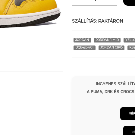
SZÁLLÍTÁS:
RAKTÁRON
JORDAN
JORDAN 1 MID
YELL
DQ8426-701
JORDAN CIPŐ
KS
INGYENES SZÁLLÍTÁ
A PUMA, DRK ÉS CROCS 
MÉR
K