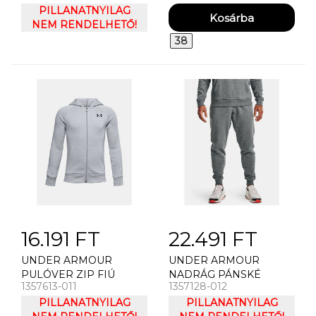
PILLANATNYILAG
UA W SURGE GOLF
NEM RENDELHETŐ!
38
16.191 FT
22.491 FT
UNDER ARMOUR
UNDER ARMOUR
PULÓVER ZIP FIÚ
NADRÁG PÁNSKÉ
1357613-011
1357128-012
UNDER ARMOUR RIVAL
TEPLÁKY UNDER
COTTON FZ HOODIE
PILLANATNYILAG
ARMOUR RIVAL FLEECE
PILLANATNYILAG