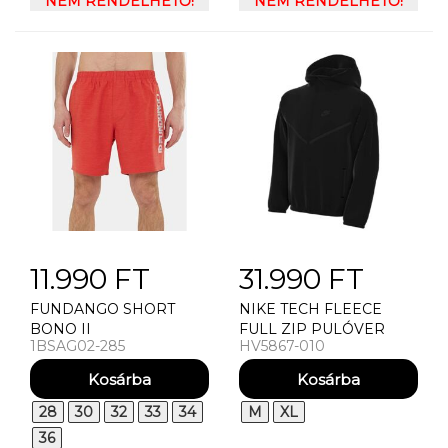
PULÓVER
NEM RENDELHETŐ!
JOGGERS
NEM RENDELHETŐ!
11.990 FT
31.990 FT
FUNDANGO SHORT
NIKE TECH FLEECE
BONO II
FULL ZIP PULÓVER
1BSAG02-285
HV5867-010
BOARDSHORTS
GYEREKMÉRET
28
30
32
33
34
M
XL
36