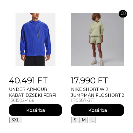
ÚJ
40.491 FT
17.990 FT
UNDER ARMOUR
NIKE SHORT W J
KABÁT, DZSEKI FÉRFI
JUMPMAN FLC SHORT 2
1361502-486
IR0387-371
KABÁT UNDER
ARMOUR UA OUTRUN
THE STORM JACKET
3XL
S
M
L