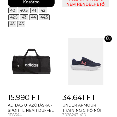
CIPÕ
NEM RENDELHETŐ!
40
40.5
41
42
42.5
43
44
44.5
45
46
ÚJ
15.990 FT
34.641 FT
ADIDAS UTAZÓTÁSKA -
UNDER ARMOUR
SPORT LINEAR DUFFEL
TRAINING CIPŐ NÕI
JE8344
3028243-410
L
CIPÕ UNDER ARMOUR