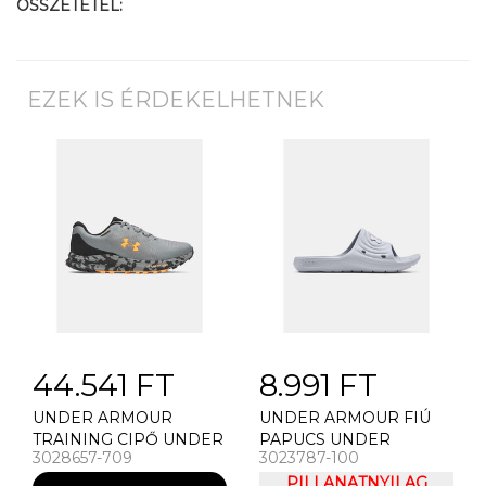
ÖSSZETÉTEL:
EZEK IS ÉRDEKELHETNEK
44.541 FT
8.991 FT
UNDER ARMOUR
UNDER ARMOUR FIÚ
TRAINING CIPŐ UNDER
PAPUCS UNDER
3028657-709
3023787-100
ARMOUR UA CHARGED
ARMOUR UA B LOCKER
BANDIT TR 3 SP FÉRFI
IV SL
PILLANATNYILAG